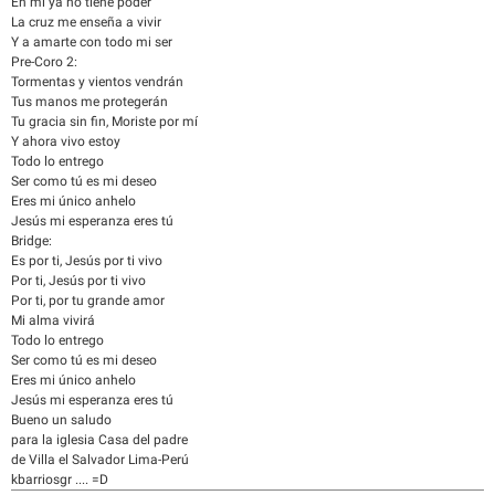
En mí ya no tiene poder
La cruz me enseña a vivir
Y a amarte con todo mi ser
Pre-Coro 2:
Tormentas y vientos vendrán
Tus manos me protegerán
Tu gracia sin fin, Moriste por mí
Y ahora vivo estoy
Todo lo entrego
Ser como tú es mi deseo
Eres mi único anhelo
Jesús mi esperanza eres tú
Bridge:
Es por ti, Jesús por ti vivo
Por ti, Jesús por ti vivo
Por ti, por tu grande amor
Mi alma vivirá
Todo lo entrego
Ser como tú es mi deseo
Eres mi único anhelo
Jesús mi esperanza eres tú
Bueno un saludo
para la iglesia Casa del padre
de Villa el Salvador Lima-Perú
kbarriosgr .... =D