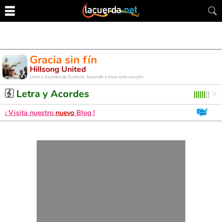
Gracia sin fín
Hillsong United
Letra y Acordes de Guitarra. Aprende a tocar esta canción
Letra y Acordes
¡ Visita nuestro
nuevo
Blog !