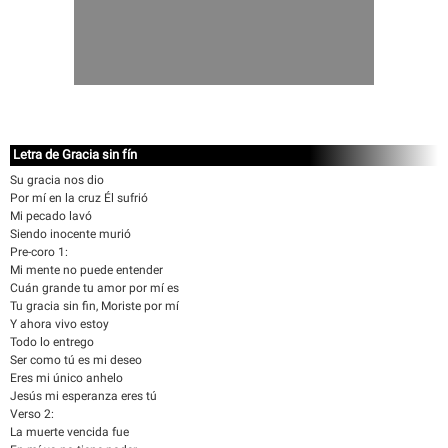
Letra de Gracia sin fín
Su gracia nos dio
Por mí en la cruz Él sufrió
Mi pecado lavó
Siendo inocente murió
Pre-coro 1:
Mi mente no puede entender
Cuán grande tu amor por mí es
Tu gracia sin fin, Moriste por mí
Y ahora vivo estoy
Todo lo entrego
Ser como tú es mi deseo
Eres mi único anhelo
Jesús mi esperanza eres tú
Verso 2:
La muerte vencida fue