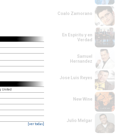
Coalo Zamorano
En Espiritu y en
Verdad
Samuel
Hernandez
Jose Luis Reyes
g United
New Wine
Julio Melgar
[ver todas]