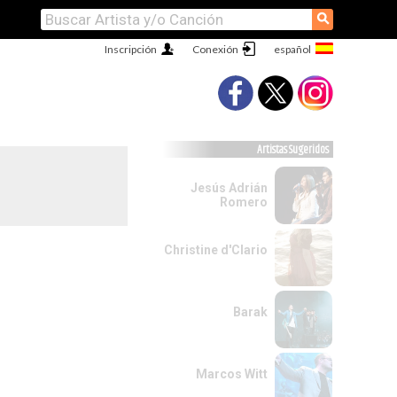
⚲
Inscripción
Conexión
Artistas Sugeridos
Jesús Adrián
Romero
Christine d'Clario
Barak
Marcos Witt