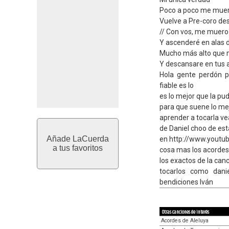
Poco a poco me muero
Vuelve a Pre-coro de
// Con vos, me muero
Y ascenderé en alas d
Mucho más alto que 
Y descansare en tus 
Hola gente perdón p
fiable es lo
es lo mejor que la pud
para que suene lo mej
aprender a tocarla ve
de Daniel choo de est
Añade LaCuerda
en http://www.yout
a tus favoritos
cosa mas los acordes
los exactos de la can
tocarlos como dan
bendiciones Iván
Otras canciones de interés
Acordes de Aleluya