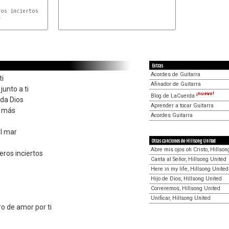
A
A
Extras
Acordes de Guitarra
ti
Afinador de Guitarra
junto a ti
¡nuevo!
Blog de LaCuerda
ida Dios
Aprender a tocar Guitarra
o más
Acordes Guitarra
l mar
Otras canciones de Hillsong United
Abre mis ojos oh Cristo, Hillson
ros inciertos
Canta al Señor, Hillsong United
Here in my life, Hillsong United
Hijo de Dios, Hillsong United
Correremos, Hillsong United
Unificar, Hillsong United
 de amor por ti