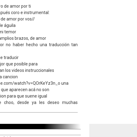
 de amor por ti
spués coro e instrumental:
 de amor por vos//
e águila
mi temor
amplios brazos, de amor
or no haber hecho una traducción tan
e traducir
or que posible para
an los videos instruccionales
a cancion
ube.com/watch?v=QOrKeYz3n_o una
 que aparecen acá no son
cion para que suene igual
ie choo, desde ya les deseo muchas