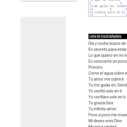
E
A
C#
B
C#
B
Letra de Gracia Salvadora
Día y noche busco de 
En secreto para estar 
Lo que quiero en mi v
Es conocerte un poc
Precoro:
Como el agua cubre e
Tu amor me cubrirá
Tu me guías en, Sende
Yo confió solo en ti
Yo confiare solo en ti
Tu gracia Dios
Tu infinito amor
Poco a poco me muero
Mi deseo eres Dios
Mi única verdad