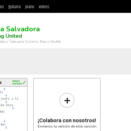
tos
guitarra
piano
videos
ia Salvadora
ng United
rdes y Tabs para Guitarra, Bajo y Ukulele
s
mejor
✓
versión
A
+
A
A
B
A
ás

¡Colabora con nosotros!
A
Envíanos tu versión de esta canción
A