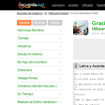
canciones
acordes
afinador
favori
Acordes de Guitarra
»
H
»
Hillsong United
» Gracia Salvadora (Tab)
Grac
Populares
del Artista
Historial
Hillso
Hermoso Nombre
Letras, Aco
Tómalo
Hosanna
Desde mi interior
No hay otro nombre
Letra y Acorde
Soberano
E
E
Vasijas Rotas
E
Océanos (donde mis pies pueden fallar)
C#
Es conocerte un poco m
Es Tiempo
E
Alabare al Señor (anástasis)
E