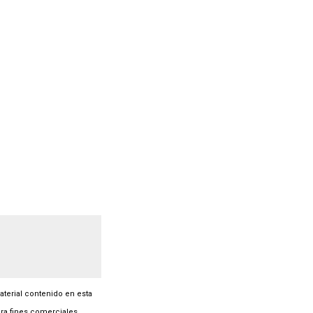
material contenido en esta
ra fines comerciales.