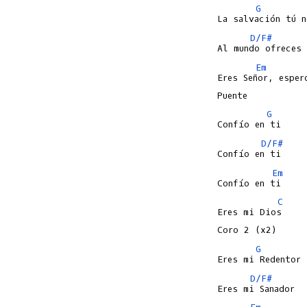
G
D/F#
Em
Eres Señor, espero
G
D/F#
Em
C
Eres mi Dios

G
D/F#