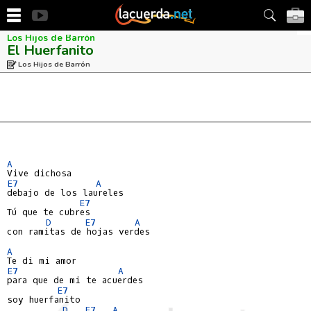
Los Hijos de Barrón
El Huerfanito
Los Hijos de Barrón
A
E7
A
debajo de los laureles

E7
Tú que te cubres

D
E7
A
con ramitas de hojas verdes

A
E7
A
para que de mi te acuerdes

E7
soy huerfanito

D
E7
A