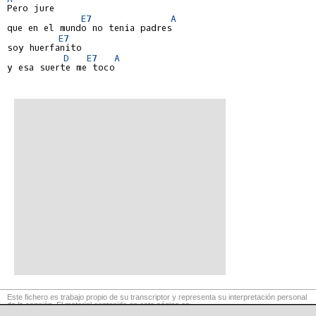
Pero jure

E7
A
que en el mundo no tenia padres

E7
soy huerfanito

D
E7
A
y esa suerte me toco

Este fichero es trabajo propio de su transcriptor y representa su interpretación personal
de la canción. El material contenido en esta página es
para exclusivo uso privado, por lo que se prohibe su reproducción o retransmisión, así