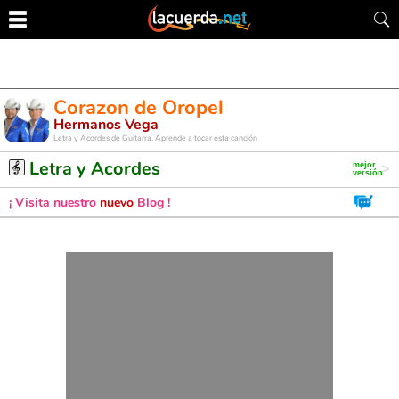
Corazon de Oropel
Hermanos Vega
Letra y Acordes de Guitarra. Aprende a tocar esta canción
Letra y Acordes
¡ Visita nuestro
nuevo
Blog !