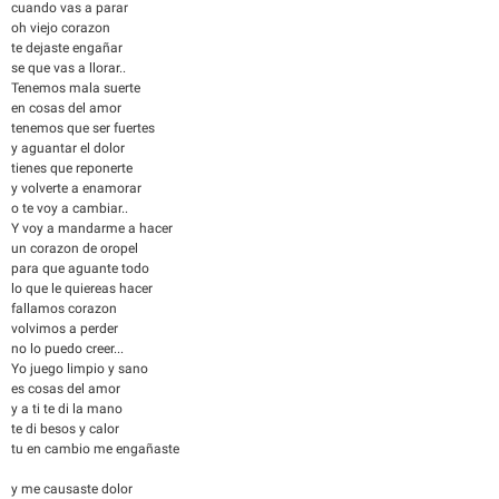
cuando vas a parar
oh viejo corazon
te dejaste engañar
se que vas a llorar..
Tenemos mala suerte
en cosas del amor
tenemos que ser fuertes
y aguantar el dolor
tienes que reponerte
y volverte a enamorar
o te voy a cambiar..
Y voy a mandarme a hacer
un corazon de oropel
para que aguante todo
lo que le quiereas hacer
fallamos corazon
volvimos a perder
no lo puedo creer...
Yo juego limpio y sano
es cosas del amor
y a ti te di la mano
te di besos y calor
tu en cambio me engañaste
y me causaste dolor