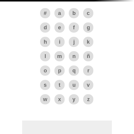
#
a
b
c
d
e
f
g
h
i
j
k
l
m
n
ñ
o
p
q
r
s
t
u
v
w
x
y
z