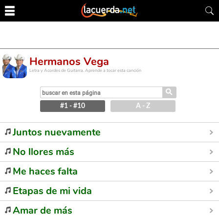
Hermanos Vega
Letra y Acordes de Guitarra. Aprende a tocar esta canción
⚲
#1 - #10
A - Z
Juntos nuevamente
No llores más
Me haces falta
Etapas de mi vida
Amar de más