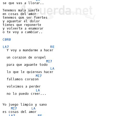
se que vas a llorar..

Tenemos mala suerte

en cosas del amor

tenemos que ser fuertes

y aguantar el dolor

tienes que reponerte

y volverte a enamorar

o te voy a cambiar..

C0R0
LA7
RE
  Y voy a mandarme a hacer

  un corazon de oropel

MI7
  para que aguante todo

LA
  lo que le quiereas hacer

MI7
  fallamos corazon

  volvimos a perder

LA
  no lo puedo creer...

Yo juego limpio y sano

MI7
LA
es cosas del amor

LA7
RE