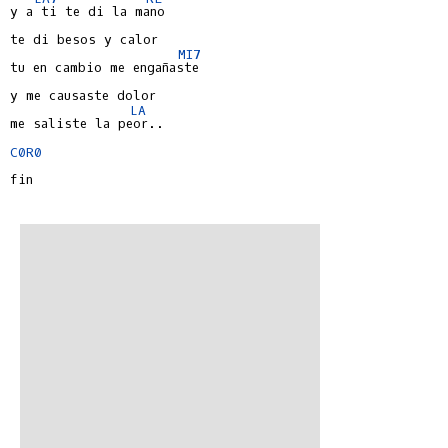
y a ti te di la mano

te di besos y calor

MI7
tu en cambio me engañaste

y me causaste dolor

LA
me saliste la peor..

C0R0
fin
