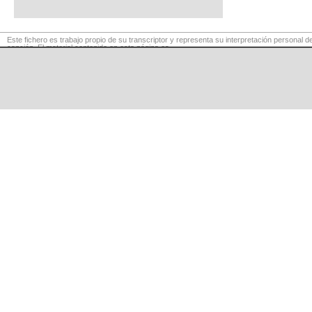
Este fichero es trabajo propio de su transcriptor y representa su interpretación personal de
canción. El material contenido en esta página es
para exclusivo uso privado, por lo que se prohibe su reproducción o retransmisión, así c
uso para fines comerciales.
©
LaCuerda
.net
·
·
·
aviso legal
privacidad
contacto