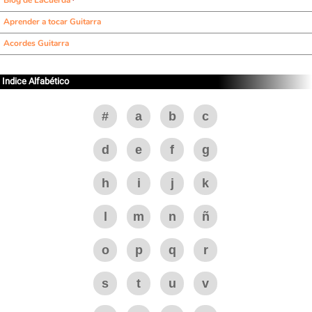
Blog de LaCuerda
Aprender a tocar Guitarra
Acordes Guitarra
Indice Alfabético
#
a
b
c
d
e
f
g
h
i
j
k
l
m
n
ñ
o
p
q
r
s
t
u
v