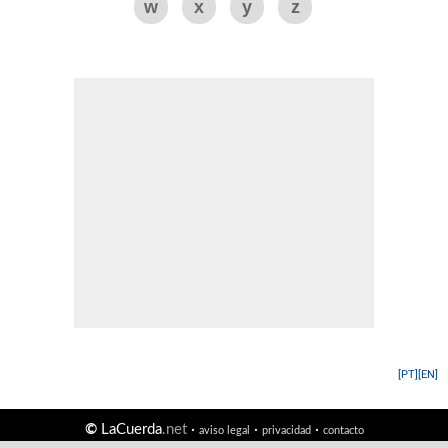
w
x
y
z
[PT]
[EN]
©
LaCuerda
.net
·
·
·
aviso legal
privacidad
contacto