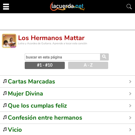
Los Hermanos Mattar
Letra y Acordes de Guitarra. Aprende a tocar esta canción
⚲
#1 - #10
A - Z
Cartas Marcadas
Mujer Divina
Que los cumplas feliz
Confesión entre hermanos
Vicio