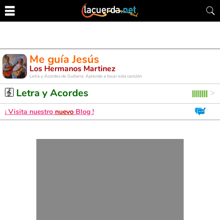
Me guía Jesús
Los Hermanos Martinez
Letra y Acordes de Guitarra. Aprende a tocar esta canción
Letra y Acordes
¡ Visita nuestro
nuevo
Blog !