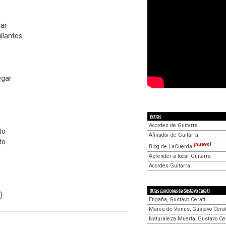
tar
llantes
egar
Extras
Acordes de Guitarra
to
Afinador de Guitarra
to
¡nuevo!
Blog de LaCuerda
Aprender a tocar Guitarra
Acordes Guitarra
Otras canciones de Gustavo Cerati
)
Engaña, Gustavo Cerati
Marea de Venus, Gustavo Cerat
Naturaleza Muerta, Gustavo Cer