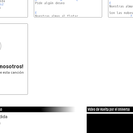
Pide algún deseo

E
s2


E
Son las nubes
E
A
 nosotros!
e esta canción
so
Video de Vuelta por el Universo
dida
s