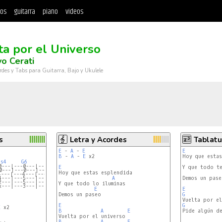
tos
guitarra
piano
videos
ta por el Universo
o Cerati
rdes y Tabs para Guitarra, Bajo y Ukulele
s
Letra y Acordes
Tablatu
E
 - 
A
 - 
E
E
B
 - 
A
 - 
E
 x2

us4
G6
A*
0---|---0---|---0---|
E
Y que todo te
0---|---0---|---0---|
4---|---4---|---6---|
4---|---5---|---7---|
A
Demos un pase
2---|---5---|---7---|
Y que todo lo iluminas

x---|---3---|---5---|
E
E
Demos un paseo

G
E
G
E
 x2

B
A
E
Pide algún de
B
A
E