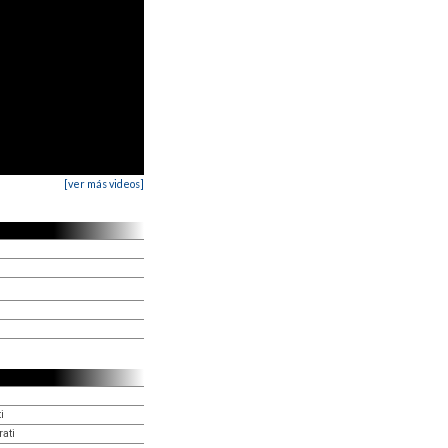
[ver más videos]
i
ati