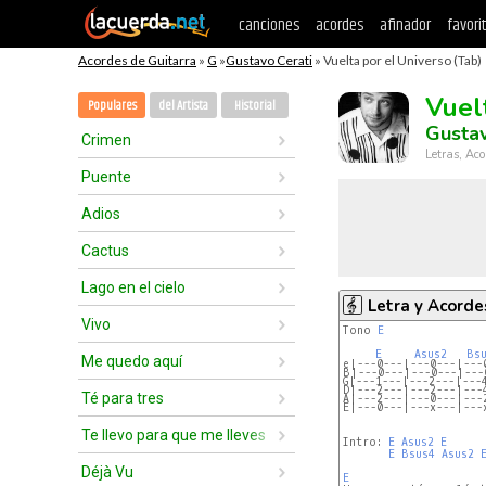
canciones
acordes
afinador
favori
Acordes de Guitarra
»
G
»
Gustavo Cerati
» Vuelta por el Universo (Tab)
Vuel
Populares
del Artista
Historial
Gustav
Crimen
Letras, Aco
Puente
Adios
Cactus
Lago en el cielo
Letra y Acorde
Vivo
Tono 
E
E
Asus2
Bs
Me quedo aquí
e|---0---|---0---|---
B|---0---|---0---|---
G|---1---|---2---|---
D|---2---|---2---|---
Té para tres
A|---2---|---0---|---
E|---0---|---x---|---
Te llevo para que me lleves
Intro: 
E
Asus2
E
E
Bsus4
Asus2
Déjà Vu
E