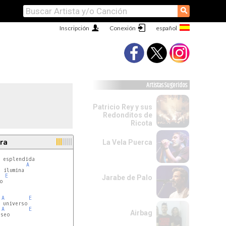
⚲
Inscripción
Conexión
Artistas Sugeridos
Patricio Rey y sus
Redonditos de
Ricota
ra
La Vela Puerca
A
 ilumina

E
Jarabe de Palo
o

A
E
A
E
Airbag
seo
