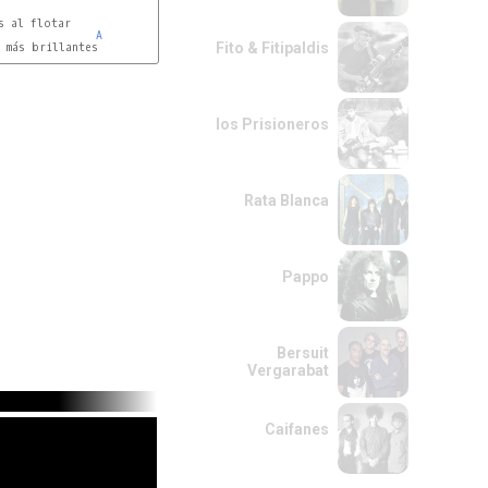
A
Fito & Fitipaldis
 más brillantes

los Prisioneros
Rata Blanca
Pappo
Bersuit
Vergarabat
Caifanes