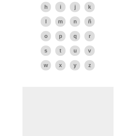
h
i
j
k
l
m
n
ñ
o
p
q
r
s
t
u
v
w
x
y
z