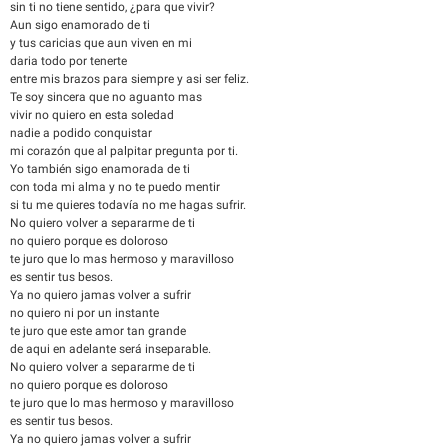
sin ti no tiene sentido, ¿para que vivir?
Aun sigo enamorado de ti
y tus caricias que aun viven en mi
daria todo por tenerte
entre mis brazos para siempre y asi ser feliz.
Te soy sincera que no aguanto mas
vivir no quiero en esta soledad
nadie a podido conquistar
mi corazón que al palpitar pregunta por ti.
Yo también sigo enamorada de ti
con toda mi alma y no te puedo mentir
si tu me quieres todavía no me hagas sufrir.
No quiero volver a separarme de ti
no quiero porque es doloroso
te juro que lo mas hermoso y maravilloso
es sentir tus besos.
Ya no quiero jamas volver a sufrir
no quiero ni por un instante
te juro que este amor tan grande
de aqui en adelante será inseparable.
No quiero volver a separarme de ti
no quiero porque es doloroso
te juro que lo mas hermoso y maravilloso
es sentir tus besos.
Ya no quiero jamas volver a sufrir