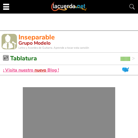
Inseparable
Grupo Modelo
Letra y Acordes de Guitarra. Aprende a tocar esta canción
Tablatura
¡ Visita nuestro
nuevo
Blog !