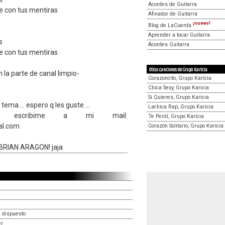
Acordes de Guitarra
 con tus mentiras
Afinador de Guitarra
¡nuevo!
Blog de LaCuerda
Aprender a tocar Guitarra
s
Acordes Guitarra
 con tus mentiras
Otras canciones de Grupo Karicia
la parte de canal limpio-
Corazoncito, Grupo Karicia
Chica Sexy, Grupo Karicia
Si Quieres, Grupo Karicia
tema.... espero q les guste....
Lachica Rap, Grupo Karicia
da escribime a mi mail:
Te Perdí, Grupo Karicia
al.com
Corazón Solitario, Grupo Karicia
BRIAN ARAGON! jaja
 dispuesto
er