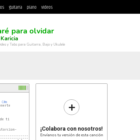
tos
guitarra
piano
videos
ré para olvidar
Karicia
rdes y Tabs para Guitarra, Bajo y Ukulele
+
C#m
nerte

e ti

¡Colabora con nosotros!
torcion-

Envíanos tu versión de esta canción
--------------------------------------
--------------------------------------