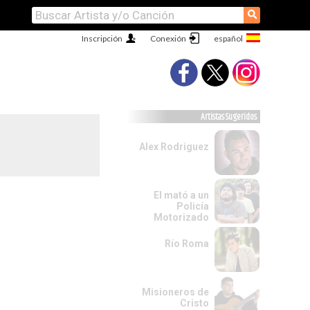
⚲
Inscripción
Conexión
Artistas Sugeridos
Alex Rodriguez
El mató a un
Policía
Motorizado
Río Roma
Misioneros de
Cristo