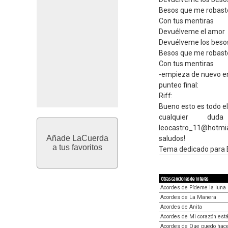
Besos que me robaste
Con tus mentiras
Devuélveme el amor
Devuélveme los beso
Besos que me robaste
Con tus mentiras
-empieza de nuevo en 
punteo final:
Riff:
Bueno esto es todo el 
cualquier du
leocastro_11@hotmi
Añade LaCuerda
saludos!
a tus favoritos
Tema dedicado para 
Otras canciones de interés
Acordes de Pídeme la luna
Acordes de La Manera
Acordes de Anita
Acordes de Mi corazón está
Acordes de Que puedo hac