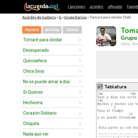
canciones
acordes
afinador
favori
Acordes de Guitarra
»
G
»
Grupo Karicia
» Tomaré para olvidar (Tab)
Toma
Populares
del Artista
Historial
Grupo 
Tomaré para olvidar
Letras, Aco
Desesperado
Quinciañera
Chica Sexy
No se puede amar a dos
Tablatura
Si Quieres
F#m
C#m
F#m
Hechicera
Noches y noches sin te
D
Pasa el tiempo

Corazón Solitario
C#
y no puedo olvidarme d
Chiquita
-Esta parte va con dis
Nada que ver
----------------------
----------------------