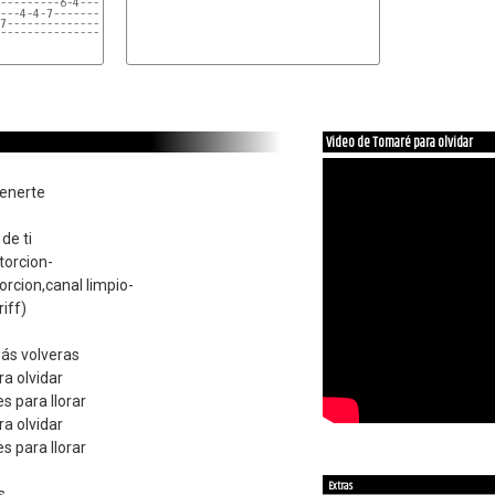
---------6-4----------6-4--4----------
7--------------------------------7----
--------------------------------------
Video de Tomaré para olvidar
tenerte
de ti
torcion-
torcion,canal limpio-
iff)
más volveras
ra olvidar
s para llorar
ra olvidar
s para llorar
Extras
s