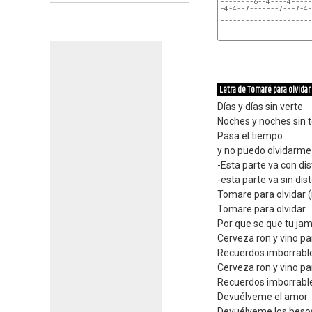
--------6--4----4-----
----------------------
----------------------
Letra de Tomaré para olvidar
Días y días sin verte
Noches y noches sin 
Pasa el tiempo
y no puedo olvidarme 
-Esta parte va con dis
-esta parte va sin dis
Tomare para olvidar (r
Tomare para olvidar
Por que se que tu ja
Cerveza ron y vino pa
Recuerdos imborrable
Cerveza ron y vino pa
Recuerdos imborrable
Devuélveme el amor
Devuélveme los beso