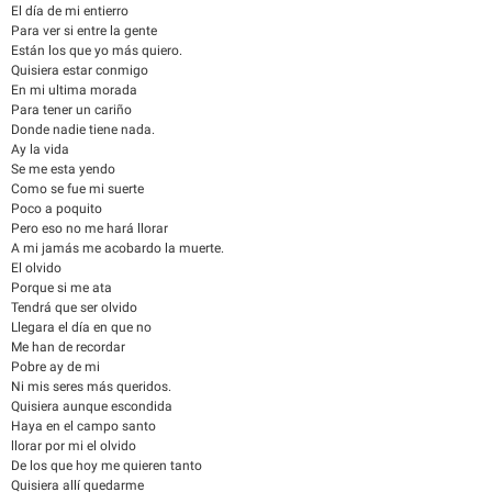
El día de mi entierro
Para ver si entre la gente
Están los que yo más quiero.
Quisiera estar conmigo
En mi ultima morada
Para tener un cariño
Donde nadie tiene nada.
Ay la vida
Se me esta yendo
Como se fue mi suerte
Poco a poquito
Pero eso no me hará llorar
A mi jamás me acobardo la muerte.
El olvido
Porque si me ata
Tendrá que ser olvido
Llegara el día en que no
Me han de recordar
Pobre ay de mi
Ni mis seres más queridos.
Quisiera aunque escondida
Haya en el campo santo
llorar por mi el olvido
De los que hoy me quieren tanto
Quisiera allí quedarme