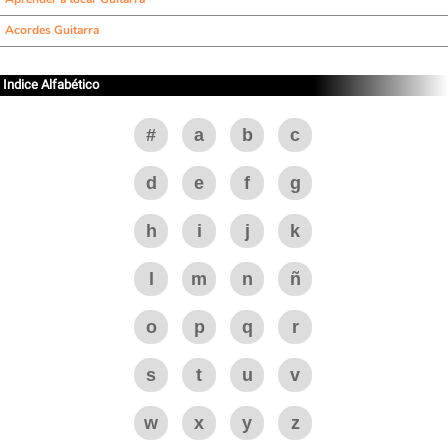
Acordes Guitarra
Indice Alfabético
#
a
b
c
d
e
f
g
h
i
j
k
l
m
n
ñ
o
p
q
r
s
t
u
v
w
x
y
z