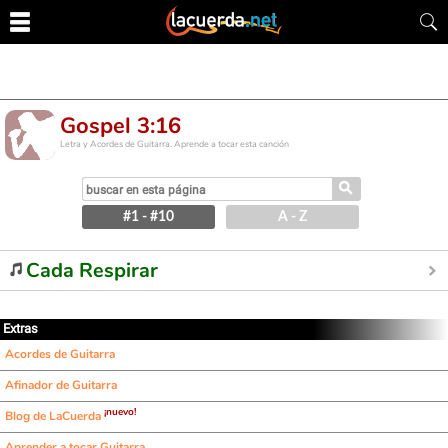
Gospel 3:16
Letra y Acordes de Guitarra. Aprende a tocar esta canción
⚲
#1 - #10
A - Z
Cada Respirar
Extras
Acordes de Guitarra
Afinador de Guitarra
¡nuevo!
Blog de LaCuerda
Aprender a tocar Guitarra