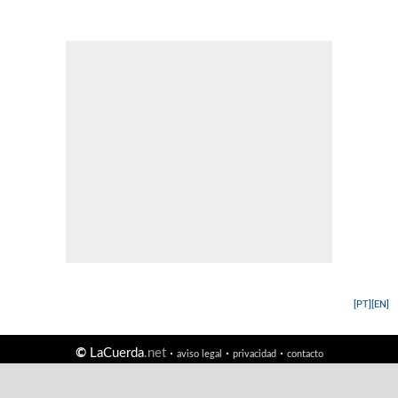
[PT]
[EN]
©
LaCuerda
.net
·
·
·
aviso legal
privacidad
contacto