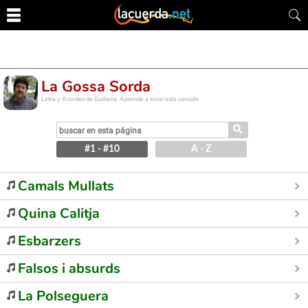
La Gossa Sorda
Letra y Acordes de Guitarra. Aprende a tocar esta canción
⚲
#1 - #10
A - Z
Camals Mullats
Quina Calitja
Esbarzers
Falsos i absurds
La Polseguera