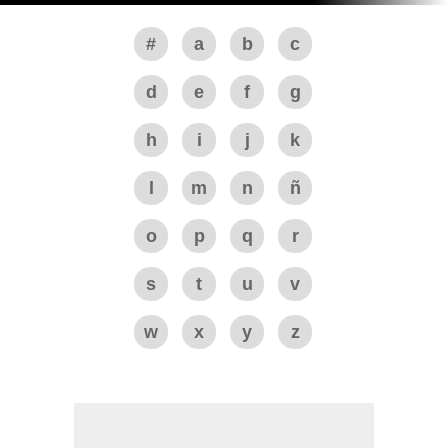
#
a
b
c
d
e
f
g
h
i
j
k
l
m
n
ñ
o
p
q
r
s
t
u
v
w
x
y
z