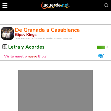
De Granada a Casablanca
Gipsy Kings
Letra y Acordes de Guitarra. Aprende a tocar esta canción
Letra y Acordes
¡ Visita nuestro
nuevo
Blog !