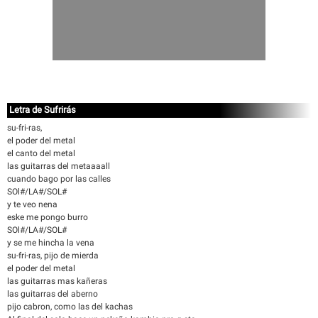
Letra de Sufrirás
su-fri-ras,
el poder del metal
el canto del metal
las guitarras del metaaaall
cuando bago por las calles
SOl#/LA#/SOL#
y te veo nena
eske me pongo burro
SOl#/LA#/SOL#
y se me hincha la vena
su-fri-ras, pijo de mierda
el poder del metal
las guitarras mas kañeras
las guitarras del aberno
pijo cabron, como las del kachas