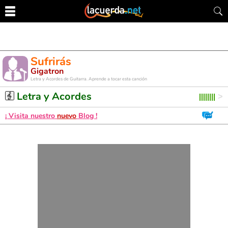
Sufrirás
Gigatron
Letra y Acordes de Guitarra. Aprende a tocar esta canción
Letra y Acordes
¡ Visita nuestro
nuevo
Blog !