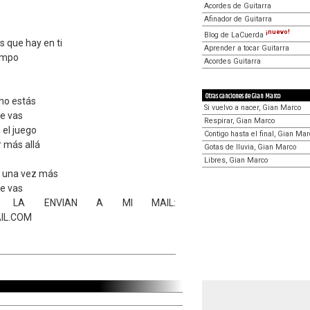
Acordes de Guitarra
Afinador de Guitarra
¡nuevo!
Blog de LaCuerda
 que hay en ti
Aprender a tocar Guitarra
empo
Acordes Guitarra
Otras canciones de Gian Marco
 no estás
Si vuelvo a nacer, Gian Marco
te vas
Respirar, Gian Marco
 el juego
Contigo hasta el final, Gian Mar
r más allá
Gotas de lluvia, Gian Marco
Libres, Gian Marco
a una vez más
te vas
DA LA ENVIAN A MI MAIL:
IL.COM