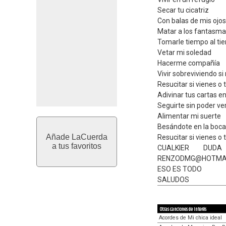
Secar tu cicatriz
Con balas de mis ojos
Matar a los fantasmas
Tomarle tiempo al ti
Vetar mi soledad
Hacerme compañía
Vivir sobreviviendo si
Resucitar si vienes o 
Adivinar tus cartas en
Seguirte sin poder ve
Alimentar mi suerte
Besándote en la boc
Añade LaCuerda
Resucitar si vienes o 
a tus favoritos
CUALKIER DU
RENZODMG@HOTMA
ESO ES TODO
SALUDOS
Otras canciones de interés
Acordes de Mi chica ideal