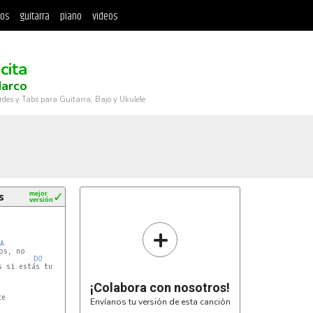
tos
guitarra
piano
videos
cita
Marco
rdes y Tabs para Guitarra, Bajo y Ukulele
s
mejor
✓
versión
+
A
DO
 si estás tu

¡Colabora con nosotros!
e

Envíanos tu versión de esta canción