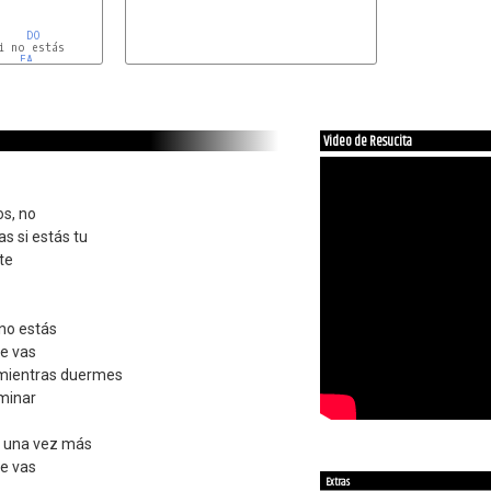
DO
 no estás

   
FA
Video de Resucita
os, no
s si estás tu
te
 no estás
te vas
 mientras duermes
aminar
a una vez más
te vas
Extras