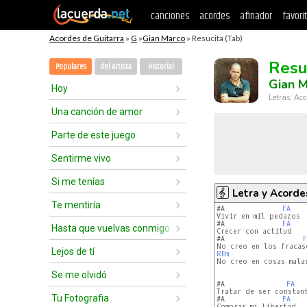
canciones
acordes
afinador
favori
Acordes de Guitarra
»
G
»
Gian Marco
» Resucita (Tab)
Resu
Populares
del Artista
Historial
Gian 
Hoy
Letras, Aco
Una canción de amor
Parte de este juego
Sentirme vivo
Si me tenías
Letra y Acorde
Te mentiría
#A              
FA
Vivir en mil pedazos

#A              
FA
Hasta que vuelvas conmigo
Crecer con actitud

#A                   
F
Lejos de tí
REm
No creo en cosas malas
Se me olvidó
#A               
FA
Tratar de ser constant
Tu Fotografia
#A              
FA
Comprar mi libertad
