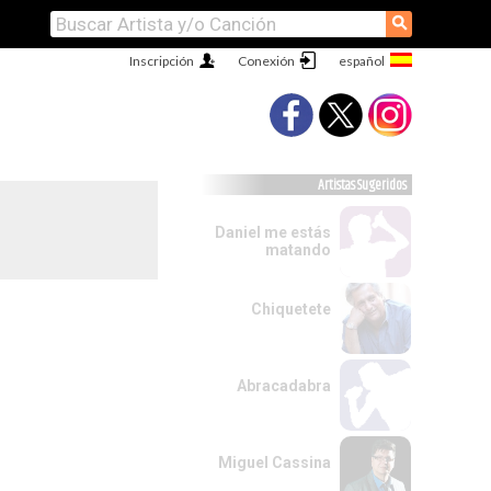
⚲
Inscripción
Conexión
Artistas Sugeridos
Daniel me estás
matando
Chiquetete
Abracadabra
Miguel Cassina