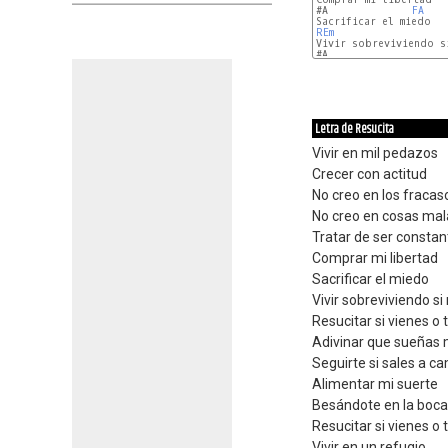
#A              
FA
REm
Vivir sobreviviendo si
#A                    
Letra de Resucita
Vivir en mil pedazos
Crecer con actitud
No creo en los fracas
No creo en cosas mala
Tratar de ser constan
Comprar mi libertad
Sacrificar el miedo
Vivir sobreviviendo si
Resucitar si vienes o 
Adivinar que sueñas
Seguirte si sales a c
Alimentar mi suerte
Besándote en la boc
Resucitar si vienes o 
Vivir en un refugio