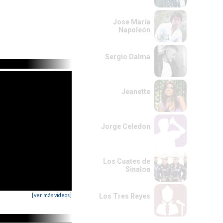
Jose María
Napoleón
Sergio Dalma
Jeanette
Jorge Celedon
Los Cuates de
Sinaloa
[ver más videos]
Los Tres Reyes