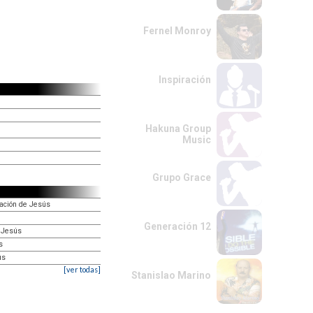
Fernel Monroy
Inspiración
Hakuna Group
Music
Grupo Grace
ración de Jesús
Generación 12
 Jesús
s
ús
[ver todas]
Stanislao Marino