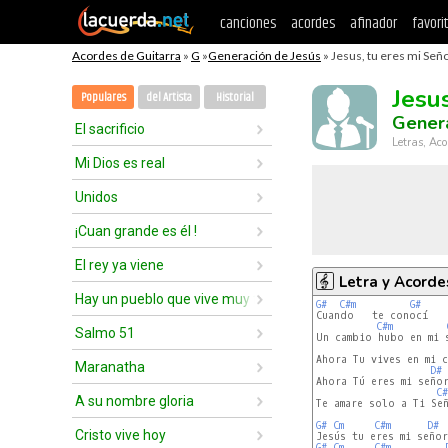
canciones
acordes
afinador
favori
Acordes de Guitarra
»
G
»
Generación de Jesús
» Jesus, tu eres mi Seño
Jesu
Populares
del Artista
Historial
Genera
El sacrificio
Letras, Aco
Mi Dios es real
Unidos
¡Cuan grande es él !
El rey ya viene
Letra y Acorde
Hay un pueblo que vive muy feliz
G#
C#m
G#
Cuando   te conocí

C#m
Salmo 51
Un cambio hubo en mi s
Ahora Tu vives en mi c
Maranatha
D#
Ahora Tú eres mi señor
C#
A su nombre gloria
Te amare solo a Ti Señ
G#
Cm
C#m
D#
Cristo vive hoy
G#
Cm
C#m