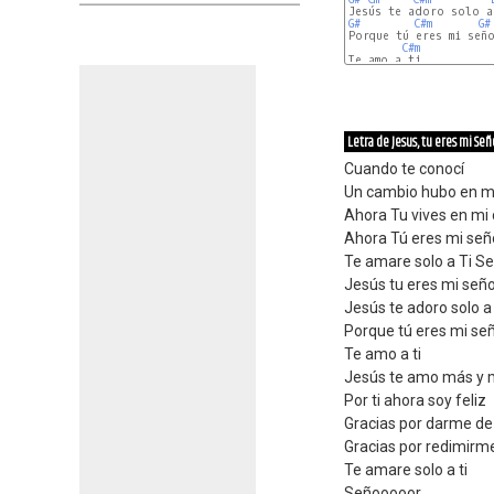
G#
C#m
G#
Porque tú eres mi seño
C#m
Te amo a ti

G#
Letra de Jesus, tu eres mi Señ
Cuando te conocí
Un cambio hubo en mi
Ahora Tu vives en mi
Ahora Tú eres mi señ
Te amare solo a Ti S
Jesús tu eres mi señ
Jesús te adoro solo a
Porque tú eres mi se
Te amo a ti
Jesús te amo más y
Por ti ahora soy feliz
Gracias por darme de
Gracias por redimirm
Te amare solo a ti
Señooooor