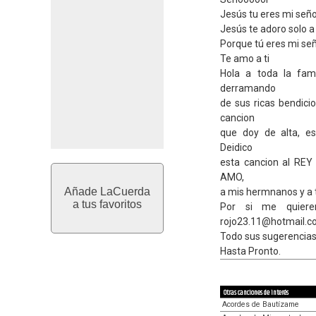
Jesús tu eres mi señ
Jesús te adoro solo a
Porque tú eres mi se
Te amo a ti
Hola a toda la fami
derramando
de sus ricas bendici
cancion
que doy de alta, es
Deidico
esta cancion al REY
AMO,
Añade LaCuerda
a mis hermnanos y a 
a tus favoritos
Por si me quieren
rojo23.11@hotmail.
Todo sus sugerencias 
Hasta Pronto.
Otras canciones de interés
Acordes de Bautízame