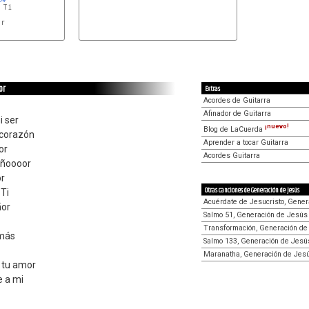
r

or
Extras
Acordes de Guitarra
Afinador de Guitarra
 ser
¡nuevo!
Blog de LaCuerda
 corazón
Aprender a tocar Guitarra
or
Acordes Guitarra
eñoooor
or
Otras canciones de Generación de Jesús
 Ti
Acuérdate de Jesucristo, Gene
ñor
Salmo 51, Generación de Jesús
Transformación, Generación de
 más
Salmo 133, Generación de Jesú
Maranatha, Generación de Jes
 tu amor
e a mi