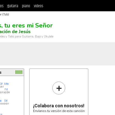
tos
guitarra
piano
videos
r (Tab)
s, tu eres mi Señor
ción de Jesús
rdes y Tabs para Guitarra, Bajo y Ukulele
s
+
G#
A#m
er

F#
orazón



m
D#
oooor

¡Colabora con nosotros!
Envíanos tu versión de esta canción
D#