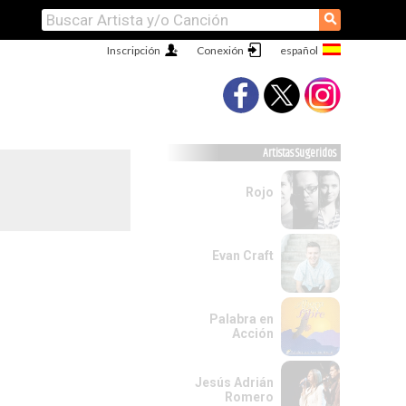
⚲
Inscripción
Conexión
Artistas Sugeridos
Rojo
Evan Craft
Palabra en
Acción
Jesús Adrián
Romero