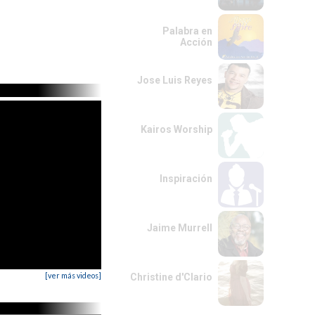
Palabra en
Acción
Jose Luis Reyes
Kairos Worship
Inspiración
Jaime Murrell
[ver más videos]
Christine d'Clario