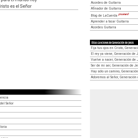
Acordes de Guitarra
risto es el Señor
Afinador de Guitarra
¡nuevo!
Blog de LaCuerda
Aprender a tocar Guitarra
Acordes Guitarra
Otras canciones de Generación de Jesús
Fija tus ojos en Cristo, Genera
El rey ya viene, Generación de
Vuelve a nacer, Generación de
Ser de mi ser, Generación de J
Hay sólo un camino, Generació
Adoremos al Señor, Generación
sencia
del Señor
loria