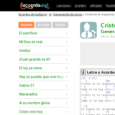
canciones
acordes
afinador
favori
Acordes de Guitarra
»
G
»
Generación de Jesús
» Cristo es la respuesta
Cris
Populares
del Artista
Historial
Genera
El sacrificio
Letras, Aco
Mi Dios es real
Unidos
¡Cuan grande es él !
El rey ya viene
Letra y Acorde
Hay un pueblo que vive muy feliz
//
E
A
B
//

E
G#m
Cristo es la respuesta
Salmo 51
A
E
F
Como el no hay otro Cr
E
G#m
Maranatha
Cristo es la respuesta
A
E
Como el no hay otro Cr
A su nombre gloria
F#
Si tienes tú, problema
Cristo vive hoy
B
F#
Si tienes mil pregunta