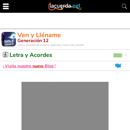
Ven y Lléname
Generación 12
Letra y Acordes de Guitarra. Aprende a tocar esta canción
Letra y Acordes
¡ Visita nuestro
nuevo
Blog !