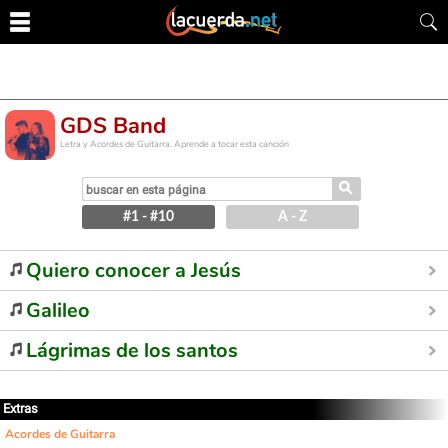
GDS Band
Letra y Acordes de Guitarra. Aprende a tocar esta canción
⚲
#1 - #10
A - Z
Quiero conocer a Jesús
Galileo
Lágrimas de los santos
Extras
Acordes de Guitarra