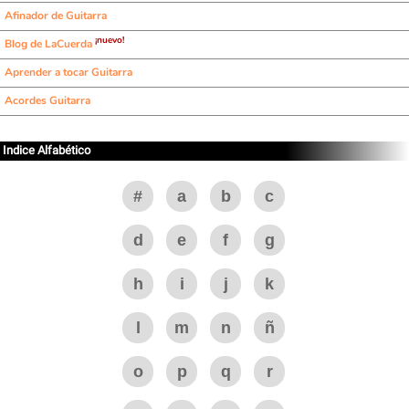
Afinador de Guitarra
¡nuevo!
Blog de LaCuerda
Aprender a tocar Guitarra
Acordes Guitarra
Indice Alfabético
#
a
b
c
d
e
f
g
h
i
j
k
l
m
n
ñ
o
p
q
r