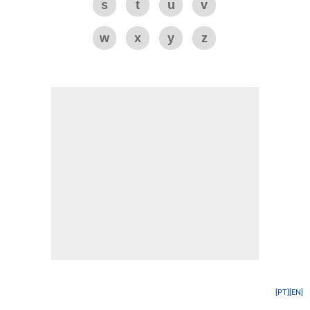
s
t
u
v
w
x
y
z
[PT]
[EN]