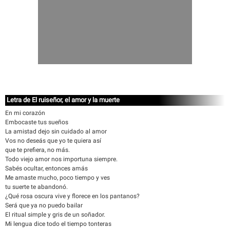
Letra de El ruiseñor, el amor y la muerte
En mi corazón
Embocaste tus sueños
La amistad dejo sin cuidado al amor
Vos no deseás que yo te quiera así
que te prefiera, no más.
Todo viejo amor nos importuna siempre.
Sabés ocultar, entonces amás
Me amaste mucho, poco tiempo y ves
tu suerte te abandonó.
¿Qué rosa oscura vive y florece en los pantanos?
Será que ya no puedo bailar
El ritual simple y gris de un soñador.
Mi lengua dice todo el tiempo tonteras