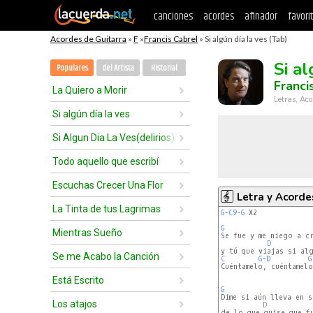
canciones
acordes
afinador
favori
Acordes de Guitarra
»
F
»
Francis Cabrel
» Si algún día la ves (Tab)
Si al
Populares
del Artista
Historial
Franci
La Quiero a Morir
Letras, Aco
Si algún día la ves
Si Algun Dia La Ves(delirios)
Todo aquello que escribí
Escuchas Crecer Una Flor
Letra y Acorde
La Tinta de tus Lagrimas
G
-
C9
-
G
 X2

G
Mientras Sueño
D
Se me Acabo la Canción
C
G
-
D
G
Cuéntamelo, cuéntamelo.
Está Escrito
G
Los atajos
D