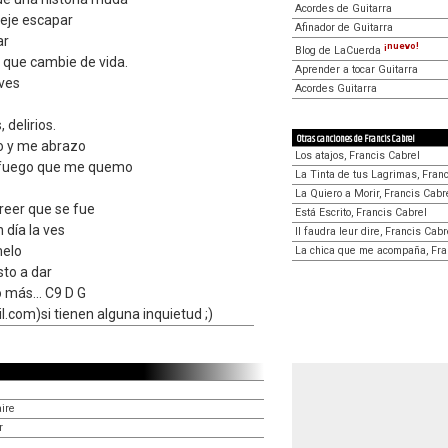
Acordes de Guitarra
deje escapar
Afinador de Guitarra
ar
¡nuevo!
Blog de LaCuerda
e que cambie de vida.
Aprender a tocar Guitarra
ves
Acordes Guitarra
 delirios.
Otras canciones de Francis Cabrel
do y me abrazo
Los atajos, Francis Cabrel
 fuego que me quemo
La Tinta de tus Lagrimas, Fran
La Quiero a Morir, Francis Cabr
reer que se fue
Está Escrito, Francis Cabrel
n día la ves
Il faudra leur dire, Francis Cabr
melo
La chica que me acompaña, Fra
sto a dar
 más... C9 D G
com)si tienen alguna inquietud ;)
aire
r