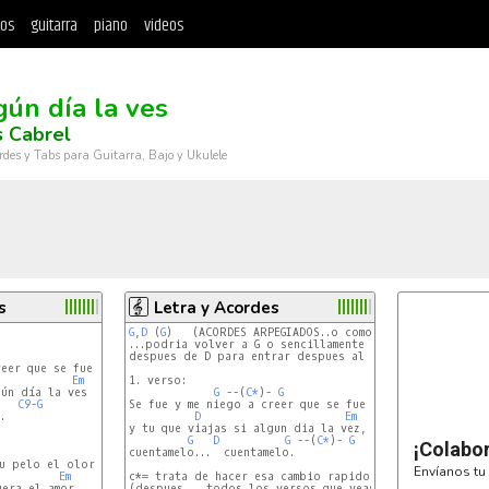
tos
guitarra
piano
videos
gún día la ves
s Cabrel
rdes y Tabs para Guitarra, Bajo y Ukulele
s
Letra y Acordes
G
,
D
 (
G
)   (ACORDES ARPEGIADOS..o como se diga!) Solo un
...podria volver a G o sencillamente hacer un silencio 
despues de D para entrar despues al verso 1

Em
     (60-62-63)

1. verso:

G
 --(
C*
)- 
G
C9
-
G
Se fue y me niego a creer que se fue



D
Em
C
y tu que viajas si algun dia la vez,

G
D
G
 --(
C*
)- 
G
¡Colabo
cuentamelo...  cuentamelo.

Envíanos tu 
Em
c*= trata de hacer esa cambio rapido...o no lo hagas ..
(despues... todos los versos que veas son de esa manera