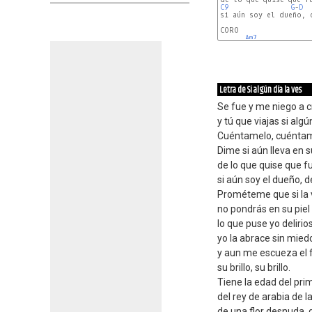
C9
G
-
D
si aún soy el dueño, d
CORO

Am7
Letra de Si algún día la ves
Se fue y me niego a c
y tú que viajas si algú
Cuéntamelo, cuéntam
Dime si aún lleva en s
de lo que quise que f
si aún soy el dueño, 
Prométeme que si la 
no pondrás en su piel
lo que puse yo delirios,
yo la abrace sin mie
y aun me escueza el
su brillo, su brillo.
Tiene la edad del pri
del rey de arabia de 
de una flor desnuda, 