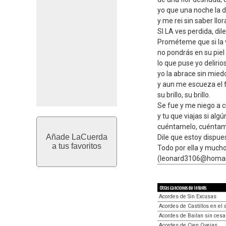
yo que una noche la 
y me rei sin saber llor
SI LA ves perdida, dil
Prométeme que si la 
no pondrás en su piel
lo que puse yo delirios,
yo la abrace sin mie
y aun me escueza el
su brillo, su brillo.
Se fue y me niego a c
y tu que viajas si algú
cuéntamelo, cuénta
Añade LaCuerda
Dile que estoy dispue
a tus favoritos
Todo por ella y mucho
(leonard3106@homail.
Otras canciones de interés
Acordes de Sin Excusas
Acordes de Castillos en el 
Acordes de Bailan sin cesa
Acordes de Cien Ovejas