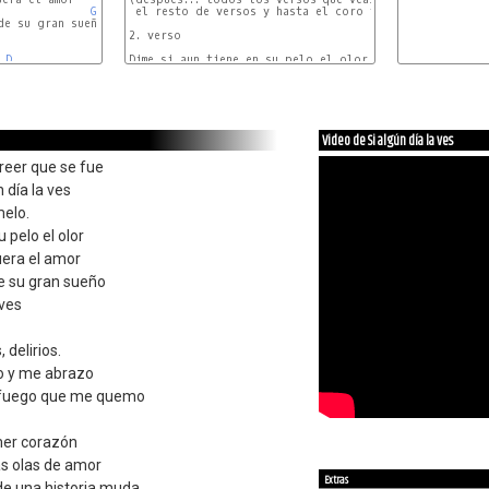
G
C9
G
 el resto de versos y hasta el coro tambien comienzan c
e su gran sueño

2. verso

D
Dime si aun tiene en su pelo el olor

Video de Si algún día la ves
reer que se fue
n día la ves
elo.
u pelo el olor
uera el amor
de su gran sueño
ves
 delirios.
do y me abrazo
 fuego que me quemo
mer corazón
las olas de amor
Extras
de una historia muda