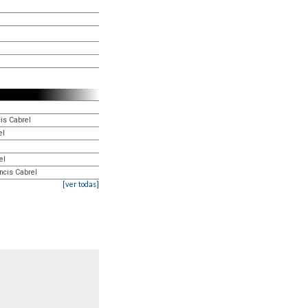
cis Cabrel
el
el
ncis Cabrel
[ver todas]