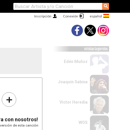
⚲
Inscripción
Conexión
Artistas Sugeridos
Edén Muñoz
Joaquín Sabina
a vez...



+
Victor Heredia
ra con nosotros!
WOS
versión de esta canción
. mediocre!!!

...
