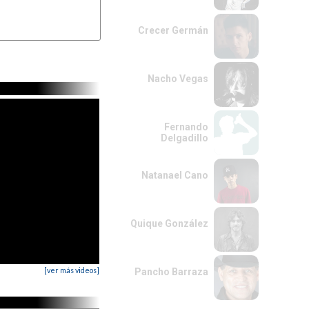
on G)

Crecer Germán
Nacho Vegas
Fernando
Delgadillo
Natanael Cano
Quique González
[ver más videos]
Pancho Barraza