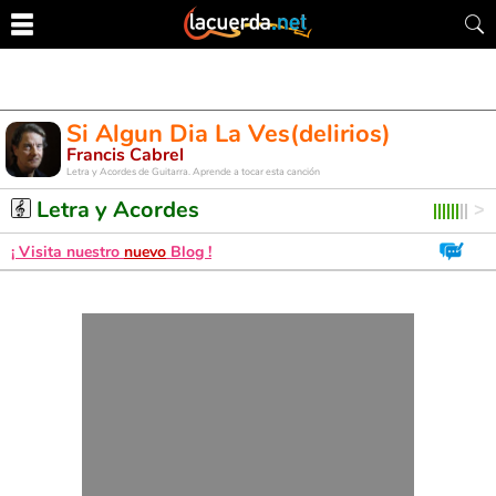
Si Algun Dia La Ves(delirios)
Francis Cabrel
Letra y Acordes de Guitarra. Aprende a tocar esta canción
Letra y Acordes
¡ Visita nuestro
nuevo
Blog !