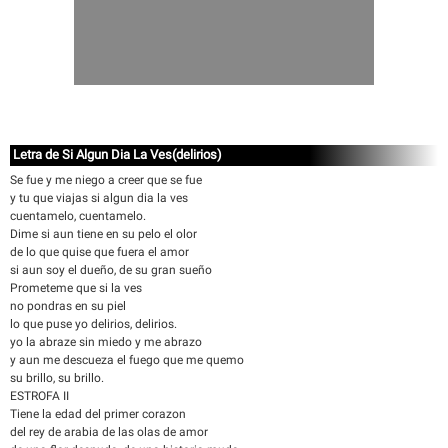
Letra de Si Algun Dia La Ves(delirios)
Se fue y me niego a creer que se fue
y tu que viajas si algun dia la ves
cuentamelo, cuentamelo.
Dime si aun tiene en su pelo el olor
de lo que quise que fuera el amor
si aun soy el dueño, de su gran sueño
Prometeme que si la ves
no pondras en su piel
lo que puse yo delirios, delirios.
yo la abraze sin miedo y me abrazo
y aun me descueza el fuego que me quemo
su brillo, su brillo.
ESTROFA II
Tiene la edad del primer corazon
del rey de arabia de las olas de amor