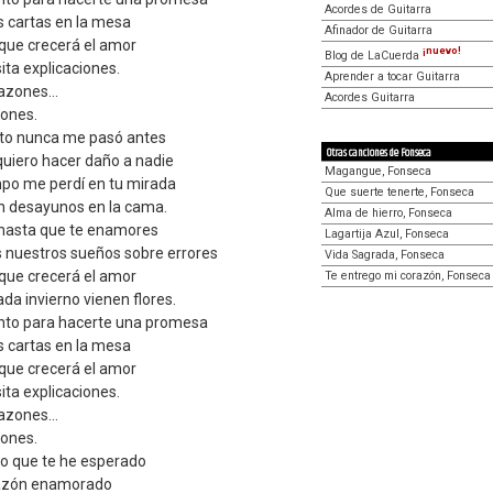
Acordes de Guitarra
s cartas en la mesa
Afinador de Guitarra
que crecerá el amor
¡nuevo!
Blog de LaCuerda
ita explicaciones.
Aprender a tocar Guitarra
azones...
Acordes Guitarra
ones.
sto nunca me pasó antes
Otras canciones de Fonseca
quiero hacer daño a nadie
Magangue, Fonseca
po me perdí en tu mirada
Que suerte tenerte, Fonseca
tan desayunos en la cama.
Alma de hierro, Fonseca
o hasta que te enamores
Lagartija Azul, Fonseca
nuestros sueños sobre errores
Vida Sagrada, Fonseca
que crecerá el amor
Te entrego mi corazón, Fonseca
a invierno vienen flores.
nto para hacerte una promesa
s cartas en la mesa
que crecerá el amor
ita explicaciones.
azones...
ones.
lo que te he esperado
razón enamorado