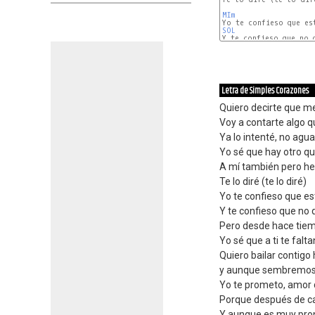
MIm
SOL
MIm
Letra de Simples Corazones
Quiero decirte que m
Voy a contarte algo 
Ya lo intenté, no agu
Yo sé que hay otro qu
A mí también pero he
Te lo diré (te lo diré)
Yo te confieso que e
Y te confieso que no 
Pero desde hace tiem
Yo sé que a ti te fal
Quiero bailar contig
y aunque sembremos 
Yo te prometo, amor 
Porque después de cad
Y aunque es muy pro