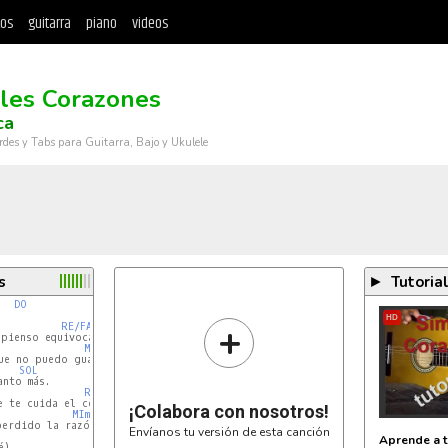
tos
guitarra
piano
videos
les Corazones
ca
rdes y Tabs para Guitarra, Bajo y Ukulele
s
Tutoria
►
DO
HD
+
RE/FA#
pienso equivocar

MIm
SOL
nto más.

RE/FA#
 te cuida el corazón

¡Colabora con nosotros!
MIm
Envíanos tu versión de esta canción
Aprende a t