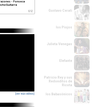
razones - Fonseca
anchoGuitarra
6:12
Gustavo Cerati
los Piojos
Julieta Venegas
Elefante
Patricio Rey y sus
Redonditos de
Ricota
[ver más videos]
los Babasónicos