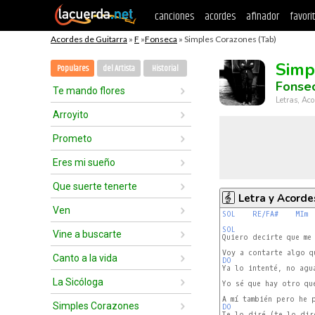
canciones
acordes
afinador
favori
Acordes de Guitarra
»
F
»
Fonseca
» Simples Corazones (Tab)
Simp
Populares
del Artista
Historial
Fonse
Te mando flores
Letras, Aco
Arroyito
Prometo
Eres mi sueño
Que suerte tenerte
Letra y Acorde
Ven
SOL
RE/FA#
MIm
SOL
Vine a buscarte
Quiero decirte que me 
Canto a la vida
DO
Ya lo intenté, no agua
La Sicóloga
Yo sé que hay otro que
Simples Corazones
DO