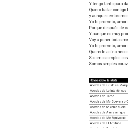
Y tengo tanto para da
Quiero bailar contig
y aunque sembremos 
Yo te prometo, amor 
Porque después de cad
Y aunque es muy pro
Voy a poner todas mi
Yo te prometo, amor 
Quererte así no neces
Si somos simples cor
Somos simples cora
Otras canciones de interés
Acordes de Cristo es Marqu
Acordes de Lo intenté todo
Acordes de Tarde
Acordes de Mc Guevara o 
Acordes de Sé como duele
Acordes de A mis amigos
Acordes de Me Equivoqué
Acordes de El Anfitrión