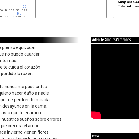
Simples Co
Tutorial Ju
DO
RE
DO
Video de Simples Corazones
e pienso equivocar
que no puedo guardar
anto más.
e te cuida el corazón
 perdido la razón
sto nunca me pasó antes
quiero hacer daño a nadie
po me perdí en tu mirada
tan desayunos en la cama.
o hasta que te enamores
nuestros sueños sobre errores
que crecerá el amor
a invierno vienen flores.
Extras
nto para hacerte una promesa