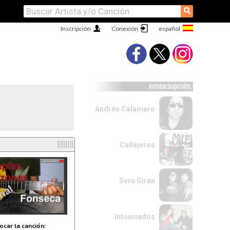
⚲
Inscripción
Conexión
Artistas Sugeridos
Andrés Calamaro
l
Callejeros
Seru Giran
Intoxicados
ocar la canción: