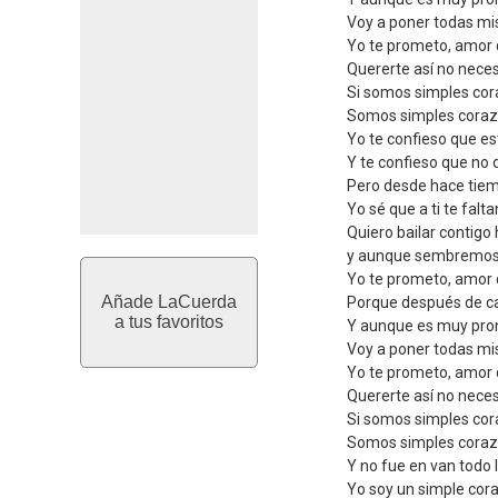
Voy a poner todas mi
Yo te prometo, amor 
Quererte así no neces
Si somos simples cor
Somos simples coraz
Yo te confieso que e
Y te confieso que no 
Pero desde hace tiem
Yo sé que a ti te fal
Quiero bailar contig
y aunque sembremos 
Yo te prometo, amor 
Añade LaCuerda
Porque después de cad
a tus favoritos
Y aunque es muy pro
Voy a poner todas mi
Yo te prometo, amor 
Quererte así no neces
Si somos simples cor
Somos simples coraz
Y no fue en van todo 
Yo soy un simple co