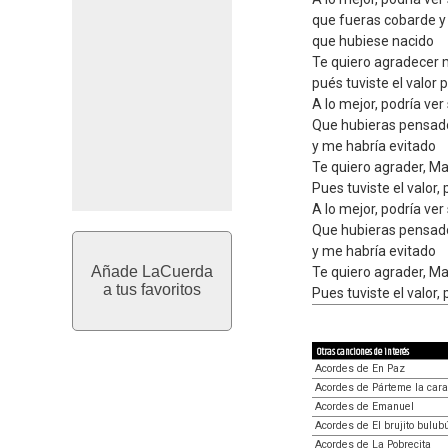
que fueras cobarde y
que hubiese nacido
Te quiero agradecer 
pués tuviste el valor 
A lo mejor, podría ver
Que hubieras pensado
y me habría evitado
Te quiero agrader, Ma
Pues tuviste el valor,
A lo mejor, podría ver
Que hubieras pensado
y me habría evitado
Añade LaCuerda
Te quiero agrader, Ma
a tus favoritos
Pues tuviste el valor,
Otras canciones de interés
Acordes de En Paz
Acordes de Párteme la cara
Acordes de Emanuel
Acordes de El brujito bulub
Acordes de La Pobrecita