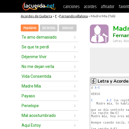
canciones
acordes
afinador
favori
Acordes de Guitarra
»
F
»
Fernando villalona
» Madre Mía (Tab)
Madr
Populares
del Artista
Historial
Fernan
Te amo demasiado
Letras, Aco
Se que te perdí
Déjenme Vivir
No me dejan verla
Vida Consentida
Letra y Acorde
Madre Mía
ó 
A
-
E
VERSO

Payaso
E
A
-
E
 (se repi
   Madre mia, te habla
Penelope
que un día sentiste na
(se repite Bm-E)

Mal acostumbrado
Madre mía, hoy eres mi
Aunque cuando nacía, n
Aquí Estoy
(se repite A-E)
