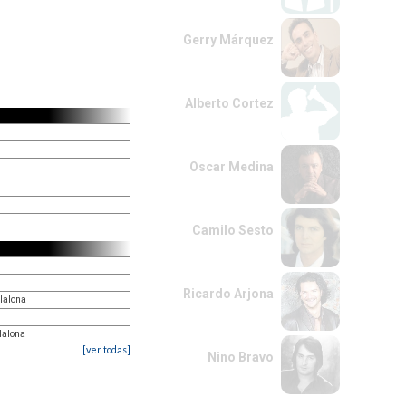
Gerry Márquez
Alberto Cortez
Oscar Medina
Camilo Sesto
Ricardo Arjona
lalona
lalona
[ver todas]
Nino Bravo