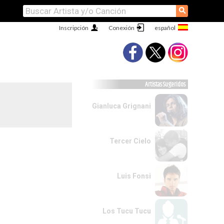
⚲
Inscripción
Conexión
Artistas Sugeridos
Gianluca Grignani
Tercer Cielo
Luis Fonsi
Los Tucu Tucu