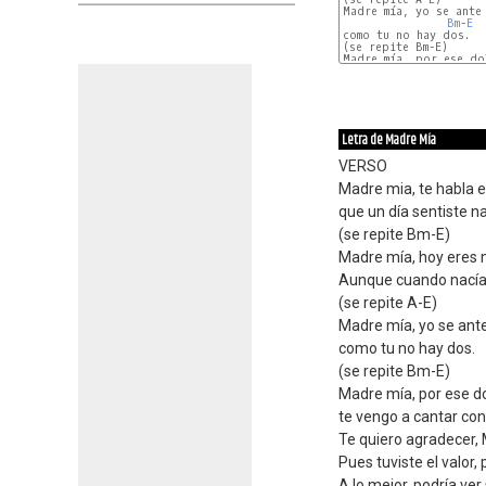
Madre mía, yo se ante 
Bm
-
E
como tu no hay dos.

(se repite Bm-E)

Madre mía, por ese do
Letra de Madre Mía
VERSO
Madre mia, te habla el
que un día sentiste na
(se repite Bm-E)
Madre mía, hoy eres
Aunque cuando nacía,
(se repite A-E)
Madre mía, yo se ante
como tu no hay dos.
(se repite Bm-E)
Madre mía, por ese d
te vengo a cantar con
Te quiero agradecer,
Pues tuviste el valor,
A lo mejor, podría ver