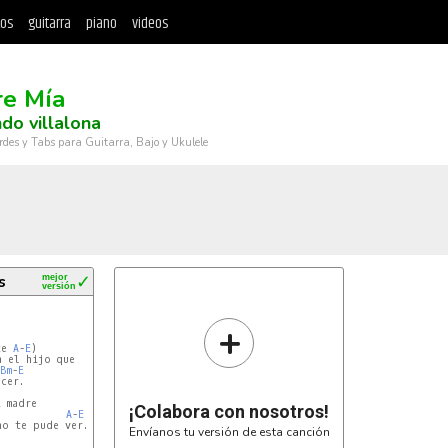
tos
guitarra
piano
videos
e Mía
do villalona
rdes y Tabs para Guitarra, Bajo y Ukulele
s
mejor
✓
versión
+
te 
A
-
E
)

 el hijo que

Bm
-
E
cer.

 madre

¡Colabora con nosotros!
A
-
E
o te pude ver.

Envíanos tu versión de esta canción