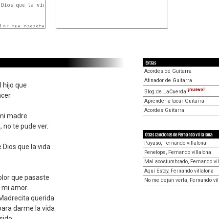
Dios que la vida

lor que pasaste

A
-
E
Extras
Acordes de Guitarra
Afinador de Guitarra
 hijo que
¡nuevo!
Blog de LaCuerda
cer.
Aprender a tocar Guitarra
Acordes Guitarra
 mi madre
 no te pude ver.
Otras canciones de Fernando villalona
Payaso, Fernando villalona
 Dios que la vida
Penelope, Fernando villalona
Mal acostumbrado, Fernando vil
Aquí Estoy, Fernando villalona
olor que pasaste
No me dejan verla, Fernando vil
 mi amor.
 Madrecita querida
 para darme la vida
 sido