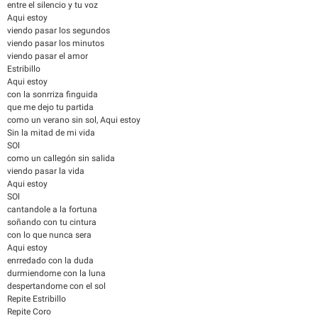
entre el silencio y tu voz
Aqui estoy
viendo pasar los segundos
viendo pasar los minutos
viendo pasar el amor
Estribillo
Aqui estoy
con la sonrriza finguida
que me dejo tu partida
como un verano sin sol, Aqui estoy
Sin la mitad de mi vida
SOl
como un callegón sin salida
viendo pasar la vida
Aqui estoy
SOl
cantandole a la fortuna
soñando con tu cintura
con lo que nunca sera
Aqui estoy
enrredado con la duda
durmiendome con la luna
despertandome con el sol
Repite Estribillo
Repite Coro