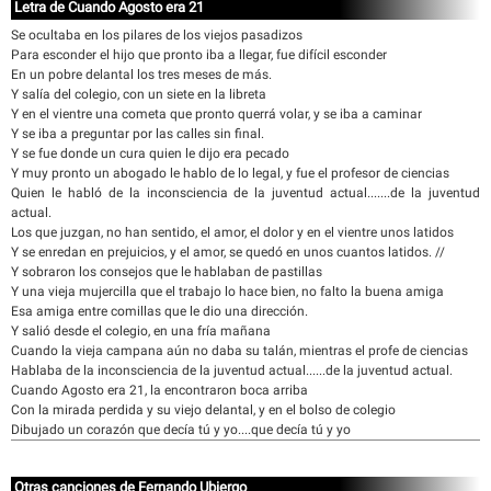
Letra de Cuando Agosto era 21
Se ocultaba en los pilares de los viejos pasadizos
Para esconder el hijo que pronto iba a llegar, fue difícil esconder
En un pobre delantal los tres meses de más.
Y salía del colegio, con un siete en la libreta
Y en el vientre una cometa que pronto querrá volar, y se iba a caminar
Y se iba a preguntar por las calles sin final.
Y se fue donde un cura quien le dijo era pecado
Y muy pronto un abogado le hablo de lo legal, y fue el profesor de ciencias
Quien le habló de la inconsciencia de la juventud actual.......de la juventud
actual.
Los que juzgan, no han sentido, el amor, el dolor y en el vientre unos latidos
Y se enredan en prejuicios, y el amor, se quedó en unos cuantos latidos. //
Y sobraron los consejos que le hablaban de pastillas
Y una vieja mujercilla que el trabajo lo hace bien, no falto la buena amiga
Esa amiga entre comillas que le dio una dirección.
Y salió desde el colegio, en una fría mañana
Cuando la vieja campana aún no daba su talán, mientras el profe de ciencias
Hablaba de la inconsciencia de la juventud actual......de la juventud actual.
Cuando Agosto era 21, la encontraron boca arriba
Con la mirada perdida y su viejo delantal, y en el bolso de colegio
Dibujado un corazón que decía tú y yo....que decía tú y yo
Otras canciones de Fernando Ubiergo