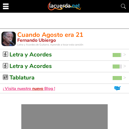
Cuando Agosto era 21
Fernando Ubiergo
Letra y Acordes de Guitarra. Aprende a tocar esta canción
Letra y Acordes
Letra y Acordes
Tablatura
¡ Visita nuestro
nuevo
Blog !