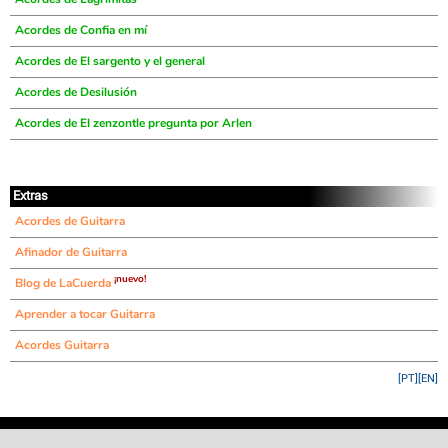
Acordes de Confia en mí
Acordes de El sargento y el general
Acordes de Desilusión
Acordes de El zenzontle pregunta por Arlen
Extras
Acordes de Guitarra
Afinador de Guitarra
¡nuevo!
Blog de LaCuerda
Aprender a tocar Guitarra
Acordes Guitarra
[PT]
[EN]
©
LaCuerda
.net
·
·
·
aviso legal
privacidad
contacto