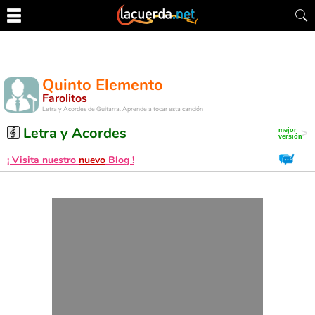
Quinto Elemento
Farolitos
Letra y Acordes de Guitarra. Aprende a tocar esta canción
Letra y Acordes
¡ Visita nuestro
nuevo
Blog !