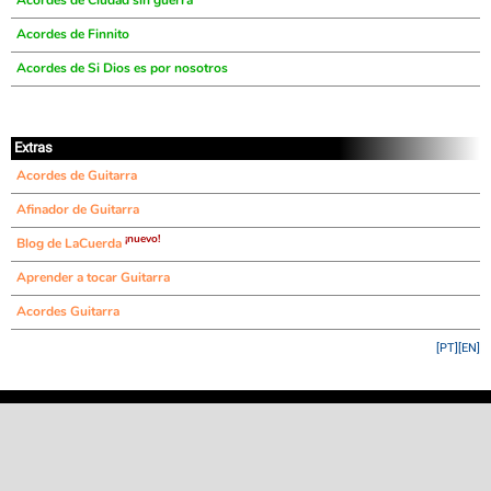
Acordes de Ciudad sin guerra
Acordes de Finnito
Acordes de Si Dios es por nosotros
Extras
Acordes de Guitarra
Afinador de Guitarra
¡nuevo!
Blog de LaCuerda
Aprender a tocar Guitarra
Acordes Guitarra
[PT]
[EN]
©
LaCuerda
.net
·
·
·
aviso legal
privacidad
contacto