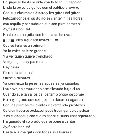
Pa' jugarse hasta la vida con la fe en un espolon
Linda la pelea de gallos con el publico bravero,
Con sus chorros de dinero y los gritos del griton
Retozandonos el gusto no se sienten ni las horas
con tequila y cantadoras que son puro corazon!
Ay, fiesta bonita!,
Hasta el alma grita con todas sus fuerzas:
¡¡¡¡¡¡¡¡¡¡¡¡¡¡Viva Aguascalientes!!!!!!!!!!!!
Que su feria es un primor!
Ya la chica se hizo grande!
Y a ver quien quiere tronchado!
Vengan gallos y pastores...
Hay pelea!
Cierren la puertas!
Silencio, señores
Ya comienza la pelea las apuestas ya casadas
Las navajas amarradas centelleando bajo el sol
Cuando sueltan a los gallos tembloroso de coraje
No hay niguno que se raje para darse un agarron!
Con las plumas relucientes y aventando picotazos
Quieren hacerse pedazos, pues traen ganas de pelear
Y en el chocque cae el giro sobre el suelo ensangrentado
Ha ganado el colorado que se pone a cantar!
Ay, fiesta bonita!,
Hasta el alma grita con todas sus fuerzas: