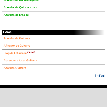
Acordes de No vale la pena
Acordes de Quita esa cara
Acordes de Eras Tú
Extras
Acordes de Guitarra
Afinador de Guitarra
¡nuevo!
Blog de LaCuerda
Aprender a tocar Guitarra
Acordes Guitarra
[PT]
[EN]
©
LaCuerda
.net
·
·
·
aviso legal
privacidad
contacto