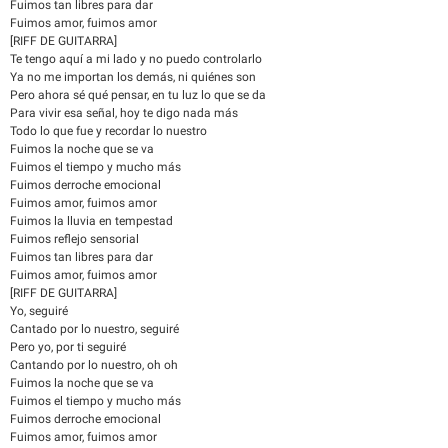
Fuimos tan libres para dar
Fuimos amor, fuimos amor
[RIFF DE GUITARRA]
Te tengo aquí a mi lado y no puedo controlarlo
Ya no me importan los demás, ni quiénes son
Pero ahora sé qué pensar, en tu luz lo que se da
Para vivir esa señal, hoy te digo nada más
Todo lo que fue y recordar lo nuestro
Fuimos la noche que se va
Fuimos el tiempo y mucho más
Fuimos derroche emocional
Fuimos amor, fuimos amor
Fuimos la lluvia en tempestad
Fuimos reflejo sensorial
Fuimos tan libres para dar
Fuimos amor, fuimos amor
[RIFF DE GUITARRA]
Yo, seguiré
Cantado por lo nuestro, seguiré
Pero yo, por ti seguiré
Cantando por lo nuestro, oh oh
Fuimos la noche que se va
Fuimos el tiempo y mucho más
Fuimos derroche emocional
Fuimos amor, fuimos amor