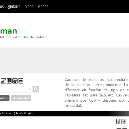
tos
guitarra
piano
videos
eman
blaturas y Acordes de Guitarra
Cada uno de los iconos a la derecha r
de la canción correspondiente. L
⚲
×
diferente en función del tipo de t
Tablatura, Tab para Bajo, etc). Las v
ético
Popularidad
primero por tipo y después por c
izquierda).
de Esteman (chords & lyrics)