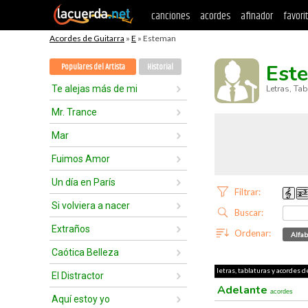
canciones
acordes
afinador
favori
Acordes de Guitarra
»
E
» Esteman
Est
Populares del Artista
Historial
Te alejas más de mi
Letras, Ta
Mr. Trance
Mar
Fuimos Amor
Un día en París
Filtrar:
Si volviera a nacer
Buscar:
Extraños
Ordenar:
Alfab
Caótica Belleza
letras, tablaturas y acordes 
El Distractor
Adelante
acordes
Aquí estoy yo