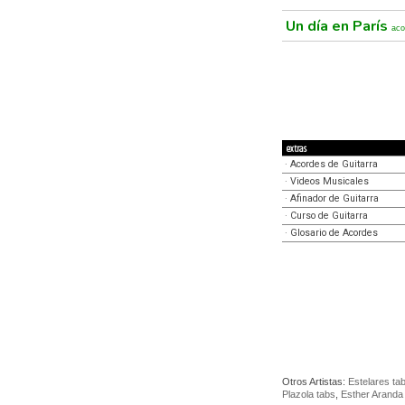
Un día en París
aco
extras
·
Acordes de Guitarra
·
Videos Musicales
·
Afinador de Guitarra
·
Curso de Guitarra
·
Glosario de Acordes
Otros Artistas:
Estelares ta
Plazola tabs
,
Esther Aranda