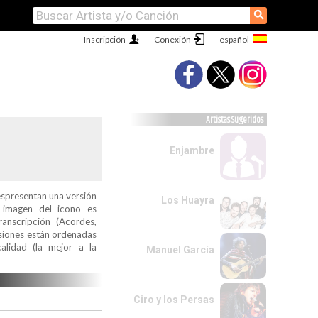
⚲
Inscripción
Conexión
Artistas Sugeridos
Enjambre
espresentan una versión
Los Huayra
a imagen del icono es
ranscripción (Acordes,
ersiones están ordenadas
alidad (la mejor a la
Manuel García
Ciro y los Persas