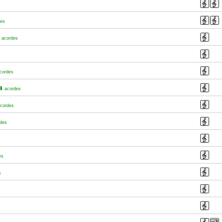
des
l
acordes
cordes
ra
acordes
cordes
des
es
s