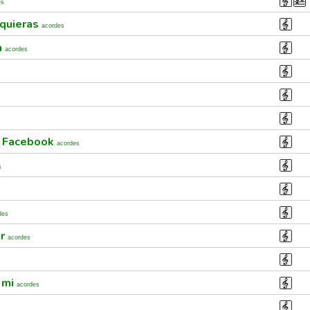
es
 quieras
acordes
a
acordes
i Facebook
acordes
s
des
er
acordes
 mi
acordes