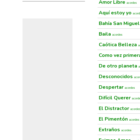
Amor Libre
acordes
Aquí estoy yo
acor
Bahía San Migue
Baila
acordes
Caótica Belleza
a
Como vez prime
De otro planeta
a
Desconocidos
acor
Despertar
acordes
Difícil Querer
acord
El Distractor
acorde
El Pimentón
acordes
Extraños
acordes