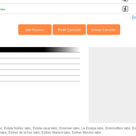
rdes
[
Ver Nuevas
Pedir Canción
Enviar Canción
bs
,
Estela Núñez tabs
,
Estela raval tabs
,
Esteman tabs
,
La Estepa tabs
,
Estereofitos tabs
,
Es
 tabs
,
Esther de la hoz tabs
,
Esther Marisol tabs
,
Esther Moreno tabs
.