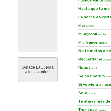
Fuimos Amor
acord
Hasta que tú me
La noche es cort
Mar
acordes
Milagrosa
acordes
Mr. Trance
acordes
No te metas a m
Recuérdame
acorde
Robot
¡Añade LaCuerda
acordes
a tus favoritos!
Se nos perdió
acor
Si volviera a nac
Solo
acordes
Te alejas más de
True Love
acordes