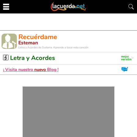
Recuérdame
Esteman
Letra y Acordes de Guitarra. Aprende a tocar esta canción
Letra y Acordes
¡ Visita nuestro
nuevo
Blog !