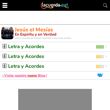
Jesús el Mesías
En Espiritu y en Verdad
Letra y Acordes de Guitarra. Aprende a tocar esta canción
Letra y Acordes
Letra y Acordes
Letra y Acordes
¡ Visita nuestro
nuevo
Blog !