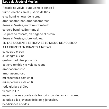
Letra de Jesús el Mesías
Pecado se volvio, aunque no lo conoció
fuimos hechos en el, justicia de Dios
el se humillo llevando la cruz
amor asombroso, amor asombroso.
Jesus el Mesías, nombre sobre todo
cordero bendito, Emmanuel.
Del pecado rescata, ah pagado el precio
Jesus el Mesías, sobre todo es.
EN LAS SIGUIENTE ESTROFA ES LO MISMO DE ACUERDO
A LA PRIMERAEN CUANTO A NOTAS.
su cuerpo el pan
su sangre el vino
quebrantado fue por amor
la tierra temblo y el velo se rasgo
amor asombroso
amor asombroso
mi esperanza esta en ti
mi esperanza esta en ti
toda gloria a ti Dios
tu eres la luz
espero que les agrade esta trancripcion. dudas a mi correo.
saludos a los jovenes de israel y jerusalen.
bendiciones a todos.