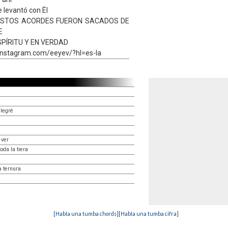
e levantó con Ël
 ESTOS ACORDES FUERON SACADOS DE
E
PÍRITU Y EN VERDAD
.instagram.com/eeyev/?hl=es-la
alegré
 ver
oda la tiera
a ternura
[HabIa una tumba chords]
[HabIa una tumba cifra]