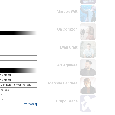
Marcos Witt
Un Corazón
Evan Craft
Art Aguilera
en Verdad
en Verdad
Marcela Gandara
, En Espiritu y en Verdad
n Verdad
rdad
erdad
Grupo Grace
[ver todas]