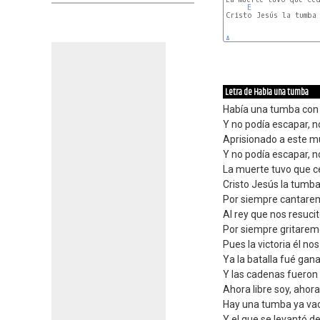
E
Cristo Jesús la tumba 
A
Letra de HabIa una tumba
Había una tumba con 
Y no podía escapar, n
Aprisionado a este m
Y no podía escapar, n
La muerte tuvo que c
Cristo Jesús la tumba
Por siempre cantare
Al rey que nos resuci
Por siempre gritare
Pues la victoria él nos
Ya la batalla fué gan
Y las cadenas fueron
Ahora libre soy, ahora
Hay una tumba ya va
Y el que se levantó de