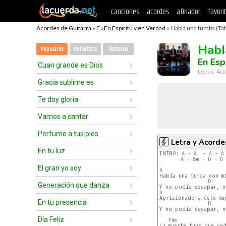
canciones
acordes
afinador
favori
Acordes de Guitarra
»
E
»
En Espiritu y en Verdad
» HabIa una tumba (Ta
HabI
Populares
del Artista
Historial
En Esp
Cuan grande es Dios
Letras, Aco
Gracia sublime es
Te doy gloria
Vamos a cantar
Perfume a tus pies
Letra y Acorde
En tu luz
INTRO: 
A
 - 
A
  - 
A
 - 
A
A
 - 
Bm
 - 
D
 - 
D
El gran yo soy
A
D
Generación que danza
A
En tu presencia
D
Y no podía escapar, n
Día Feliz
F#m
La muerte tuvo que ced