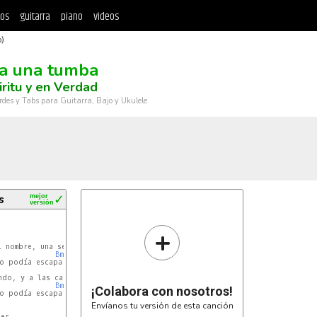
tos
guitarra
piano
videos
b)
a una tumba
iritu y en Verdad
rdes y Tabs para Guitarra, Bajo y Ukulele
s
mejor
✓
versión
+
Bm
Bm
¡Colabora con nosotros!
o podía escapar

Envíanos tu versión de esta canción
er
