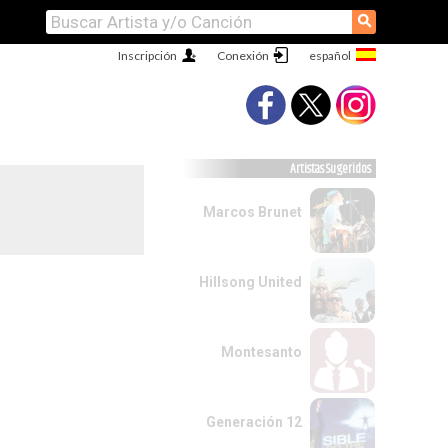
⚲
Inscripción
Conexión
Artistas Sugeridos
Marcos Brunet
Hillsong United
Montesanto
Generación 12