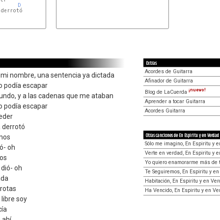
D
derrotó

Extras
Acordes de Guitarra
mi nombre, una sentencia ya dictada
Afinador de Guitarra
o podía escapar
¡nuevo!
Blog de LaCuerda
undo, y a las cadenas que me ataban
Aprender a tocar Guitarra
o podía escapar
Acordes Guitarra
eder
 derrotó
Otras canciones de En Espiritu y en Verdad
mos
Sólo me imagino, En Espiritu y 
tó- oh
Verte en verdad, En Espiritu y 
mos
Yo quiero enamorarme más de ti
 dió- oh
Te Seguiremos, En Espiritu y e
ada
Habitación, En Espiritu y en Ve
 rotas
Ha Vencido, En Espiritu y en V
 libre soy
cía
 ahí