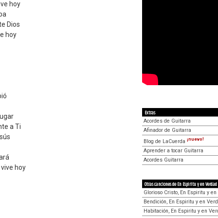
ive hoy
mba
te Dios
ve hoy
ió
Extras
Lugar
Acordes de Guitarra
nte a Ti
Afinador de Guitarra
esús
¡nuevo!
Blog de LaCuerda
Aprender a tocar Guitarra
nará
Acordes Guitarra
 vive hoy
Otras canciones de En Espiritu y en Verdad
Glorioso Cristo, En Espiritu y e
Bendición, En Espiritu y en Ver
Habitación, En Espiritu y en Ve