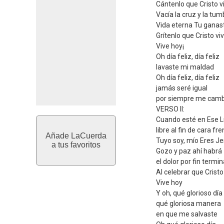
Cántenlo que Cristo v
Vacía la cruz y la tu
Vida eterna Tu ganas
Grítenlo que Cristo vi
Vive hoy¡
Oh día feliz, día feliz
lavaste mi maldad
Oh día feliz, día feliz
jamás seré igual
por siempre me camb
VERSO II:
Cuando esté en Ese 
libre al fin de cara fre
Añade LaCuerda
Tuyo soy, mío Eres J
a tus favoritos
Gozo y paz ahí habrá
el dolor por fin termi
Al celebrar que Cristo
Vive hoy
Y oh, qué glorioso día
qué gloriosa manera
en que me salvaste