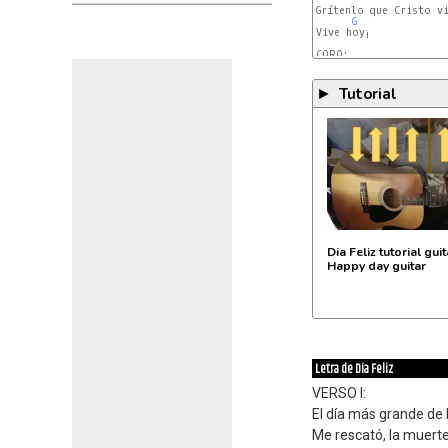
Grítenlo que Cristo vi
G
Vive hoy¡

C
F
Tutorial
►
Dia Feliz tutorial gui
Happy day guitar
Letra de Día Feliz
VERSO I:
El día más grande de l
Me rescató, la muert