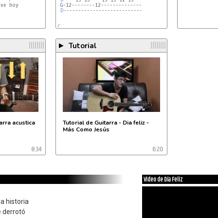
ve hoy

 G-12--------12--------------

D
---------------------------

C
Am
Tutorial
►
tarra acustica
Tutorial de Guitarra - Dia feliz -
Más Como Jesús
8:34
6:20
Video de Día Feliz
a historia
e derrotó