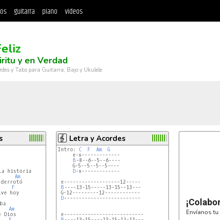
tos
guitarra
piano
videos
eliz
iritu y en Verdad
rdes y Tabs para Guitarra, Bajo y Ukulele
s
Letra y Acordes
Intro: 
C
F
Am
G
     e-x-------------

B
-8--6--5--6----

     G-5--5--5--5----

D
-x-------------

Am
derrotó

 e-------------------12-----

F
B
----13-15-----13-15--13---

 G-12---------12------------

D
--------------------------

¡Colabo
Am
Envíanos tu 
 Dios

 e---------------------------

F
B
----13-15----13-15-12-13---
