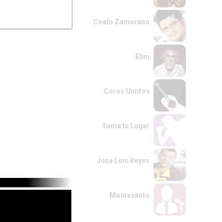
Coalo Zamorano
Elim
Coros Unidos
Toma tu Lugar
Jose Luis Reyes
Montesanto