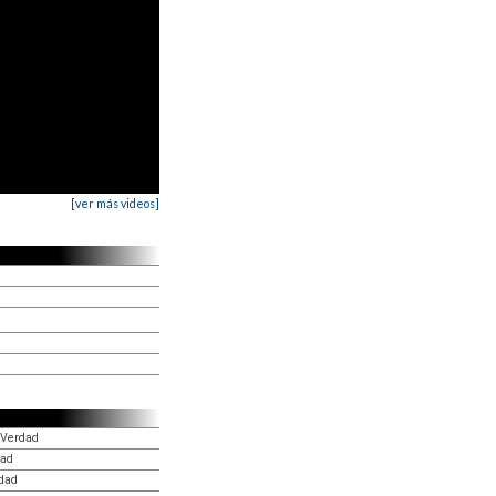
[ver más videos]
n Verdad
dad
rdad