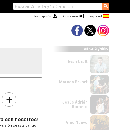
⚲
Inscripción
Conexión
Artistas Sugeridos
Evan Craft
Marcos Brunet
+
Jesús Adrián
Romero
ra con nosotros!
Vino Nuevo
versión de esta canción