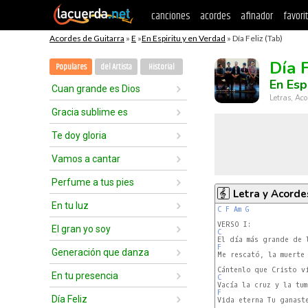
canciones
acordes
afinador
favori
Acordes de Guitarra
»
E
»
En Espiritu y en Verdad
» Día Feliz (Tab)
Día F
Populares
del Artista
Historial
En Esp
Cuan grande es Dios
Letras, Aco
Gracia sublime es
Te doy gloria
Vamos a cantar
Perfume a tus pies
Letra y Acorde
En tu luz
C
F
Am
G
El gran yo soy
C
F
Generación que danza
Me rescató, la muerte 
En tu presencia
C
F
Día Feliz
Vida eterna Tu ganaste