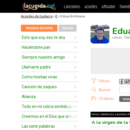
canciones
acordes
afinador
favori
Acordes de Guitarra
»
E
» Eduardo Meana
Edu
Populares del Artista
Historial
Esto que soy, eso te doy
Letras, Ta
Haciéndote pan
Siempre nuestro amigo
Lllamarte padre
Como hostias vivas
Filtrar:
Canción de zaqueo
Buscar:
Alianza
Ordenar:
Alfab
Todo en mí cobra sentido por tu amor
letras, tablaturas y acordes 
Creemos en el Dios que ama a los jóvenes
A la virgen de la
Las siete palabras