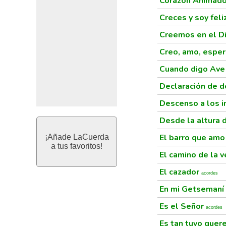
Corazón Animad
Creces y soy feli
Creemos en el D
Creo, amo, espe
Cuando digo Ave
Declaración de d
Descenso a los i
Desde la altura 
El barro que am
¡Añade LaCuerda
a tus favoritos!
El camino de la 
El cazador
acordes
En mi Getsemaní
Es el Señor
acordes
Es tan tuyo quere