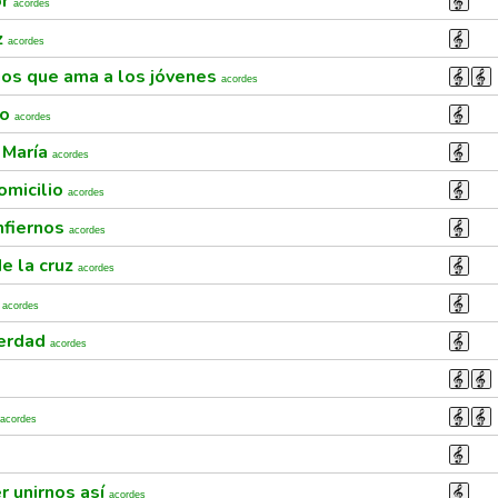
or
acordes
z
acordes
ios que ama a los jóvenes
acordes
ro
acordes
 María
acordes
omicilio
acordes
nfiernos
acordes
de la cruz
acordes
o
acordes
verdad
acordes
acordes
r unirnos así
acordes