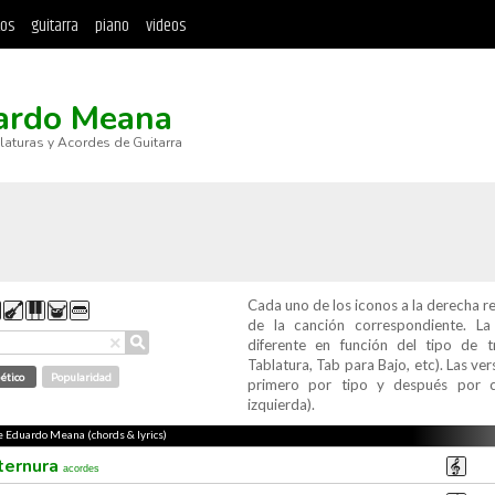
tos
guitarra
piano
videos
ardo Meana
blaturas y Acordes de Guitarra
Cada uno de los iconos a la derecha r
de la canción correspondiente. L
⚲
×
diferente en función del tipo de t
Tablatura, Tab para Bajo, etc). Las v
ético
Popularidad
primero por tipo y después por c
izquierda).
de Eduardo Meana (chords & lyrics)
 ternura
acordes