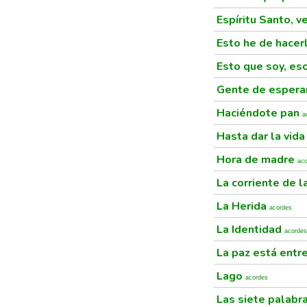
Espíritu Santo, v
Esto he de hacer
Esto que soy, es
Gente de esper
Haciéndote pan
a
Hasta dar la vid
Hora de madre
ac
La corriente de l
La Herida
acordes
La Identidad
acordes
La paz está entr
Lago
acordes
Las siete palabr