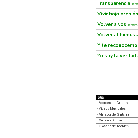
Transparencia
acor
Vivir bajo presió
Volver a vos
acordes
Volver al humus
a
Y te reconocem
Yo soy la verdad
extras
·
Acordes de Guitarra
·
Videos Musicales
·
Afinador de Guitarra
·
Curso de Guitarra
·
Glosario de Acordes