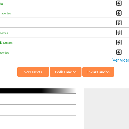
des
n
acordes
cordes
os
acordes
acordes
[ver vid
Ver Nuevas
Pedir Canción
Enviar Canción