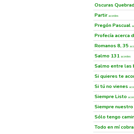
Oscuras Quebra
Partir
acordes
Pregón Pascual
a
Profecía acerca d
Romanos 8, 35
ac
Salmo 131
acordes
Salmo entre las
Si quieres te ac
Si tú no vienes
aco
Siempre Listo
acor
Siempre nuestro
Sólo tengo cami
Todo en mí cobra