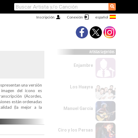
⚲
Inscripción
Conexión
Artistas Sugeridos
Enjambre
espresentan una versión
Los Huayra
a imagen del icono es
ranscripción (Acordes,
ersiones están ordenadas
alidad (la mejor a la
Manuel García
Ciro y los Persas