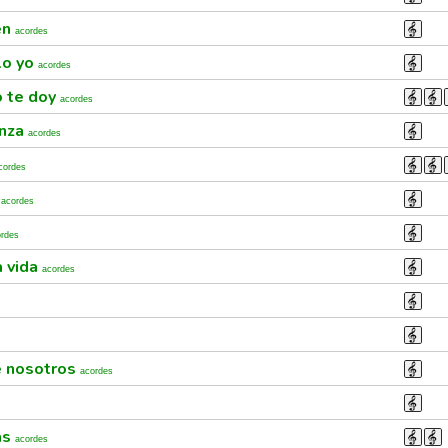
en
acordes
lo yo
acordes
o te doy
acordes
anza
acordes
cordes
a
acordes
ordes
a vida
acordes
e nosotros
acordes
as
acordes