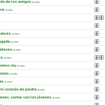
ada de los amigos
acordes
pre
acordes
adores
acordes
rugada
acordes
tañeses
acordes
eo
acordes
manso rey
acordes
ianzas
acordes
vas
acordes
 mi corazón de piedra
acordes
venes, contar con los jóvenes
acordes