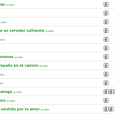
das
acordes
cordes
e un servidor sufriente
acordes
ordes
 brumas
acordes
ompaño en el camino
acordes
rdes
des
 amigo
acordes
nos
acordes
 sentido por tu amor
acordes