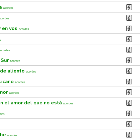
ia
acordes
acordes
y en vos
acordes
s
acordes
l Sur
acordes
ede aliento
acordes
licano
acordes
amor
acordes
n el amor del que no está
acordes
rdes
che
acordes