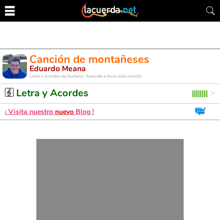
Canción de montañeses
Eduardo Meana
Letra y Acordes de Guitarra. Aprende a tocar esta canción
Letra y Acordes
¡ Visita nuestro
nuevo
Blog !