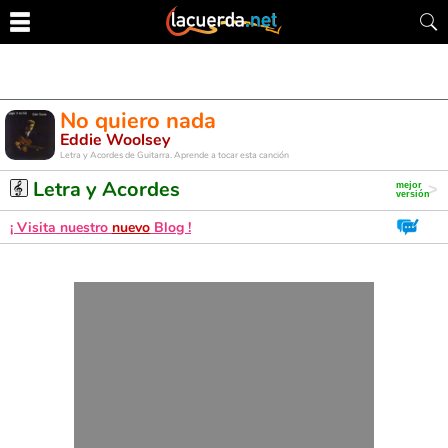
No quiero nada
Eddie Woolsey
Letra y Acordes de Guitarra. Aprende a tocar esta canción
Letra y Acordes
¡ Visita nuestro
nuevo
Blog !