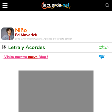
Niño
Ed Maverick
Letra y Acordes de Guitarra. Aprende a tocar esta canción
Letra y Acordes
¡ Visita nuestro
nuevo
Blog !