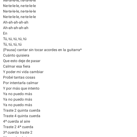
Ne-te-le-le, ne-te-le-le
Ne-te-le-le, ne-te-le-le
Ne-te-le-le, ne-te-le-le
Ne-te-le-le, ne-te-le-le
Ah-ah-ah-ah-ah
Ah-ah-ah-ah-ah
En
Tú, tú, tú, tú, tú
Tú, tú, tú, tú
(Pausa) cantar sin tocar acordes en la guitarra*
Cuánto quisiera
Que esto deje de pasar
Calmar esa fiera
Y poder mi vida cambiar
Probé tantas cosas
Por intentarla calmar
Y por más que intento
Ya no puedo más
Ya no puedo más
Ya no puedo más
Traste 2 quinta cuerda
Traste 4 quinta cuerda
4ª cuerda al aire
Traste 2 4ª cuerda
3ª cuerda traste 2