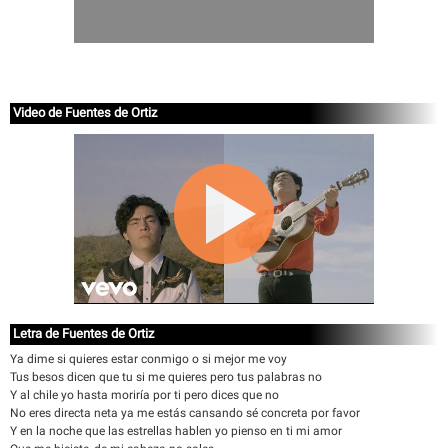
Video de Fuentes de Ortiz
Letra de Fuentes de Ortiz
Ya dime si quieres estar conmigo o si mejor me voy
Tus besos dicen que tu si me quieres pero tus palabras no
Y al chile yo hasta moriría por ti pero dices que no
No eres directa neta ya me estás cansando sé concreta por favor
Y en la noche que las estrellas hablen yo pienso en ti mi amor