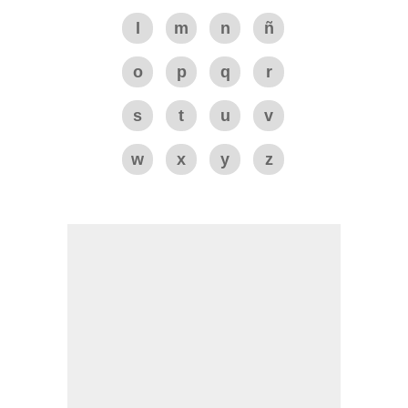
l
m
n
ñ
o
p
q
r
s
t
u
v
w
x
y
z