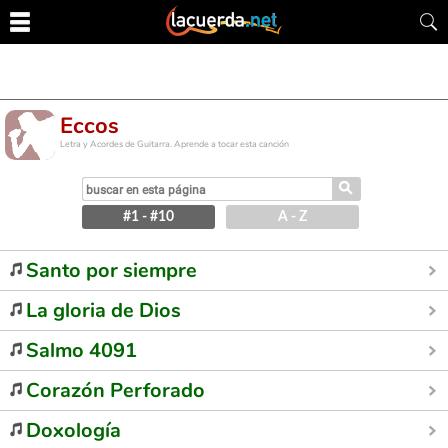
Eccos
Letra y Acordes de Guitarra. Aprende a tocar esta canción
⚲
#1 - #10
A - Z
Santo por siempre
La gloria de Dios
Salmo 4091
Corazón Perforado
Doxología