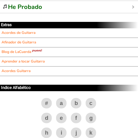
He Probado
Extras
Acordes de Guitarra
Afinador de Guitarra
¡nuevo!
Blog de LaCuerda
Aprender a tocar Guitarra
Acordes Guitarra
Indice Alfabético
#
a
b
c
d
e
f
g
h
i
j
k