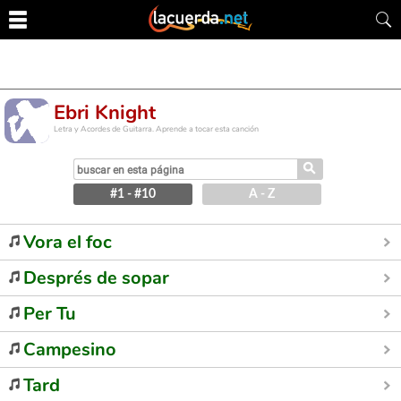
Ebri Knight
Letra y Acordes de Guitarra. Aprende a tocar esta canción
⚲
#1 - #10
A - Z
Vora el foc
Després de sopar
Per Tu
Campesino
Tard