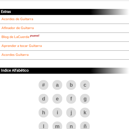
Extras
Acordes de Guitarra
Afinador de Guitarra
¡nuevo!
Blog de LaCuerda
Aprender a tocar Guitarra
Acordes Guitarra
Indice Alfabético
#
a
b
c
d
e
f
g
h
i
j
k
l
m
n
ñ