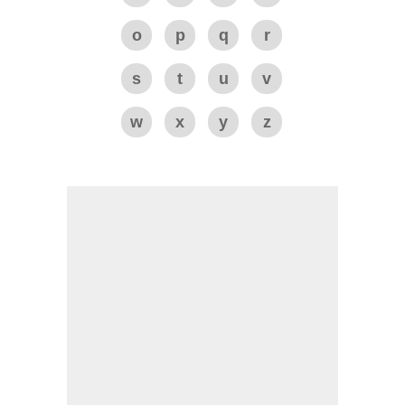
o
p
q
r
s
t
u
v
w
x
y
z