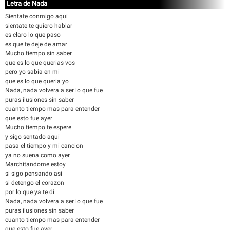
Letra de Nada
Sientate conmigo aqui
sientate te quiero hablar
es claro lo que paso
es que te deje de amar
Mucho tiempo sin saber
que es lo que querias vos
pero yo sabia en mi
que es lo que queria yo
Nada, nada volvera a ser lo que fue
puras ilusiones sin saber
cuanto tiempo mas para entender
que esto fue ayer
Mucho tiempo te espere
y sigo sentado aqui
pasa el tiempo y mi cancion
ya no suena como ayer
Marchitandome estoy
si sigo pensando asi
si detengo el corazon
por lo que ya te di
Nada, nada volvera a ser lo que fue
puras ilusiones sin saber
cuanto tiempo mas para entender
que esto fue ayer