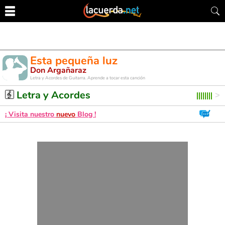
Esta pequeña luz
Don Argañaraz
Letra y Acordes de Guitarra. Aprende a tocar esta canción
Letra y Acordes
¡ Visita nuestro
nuevo
Blog !