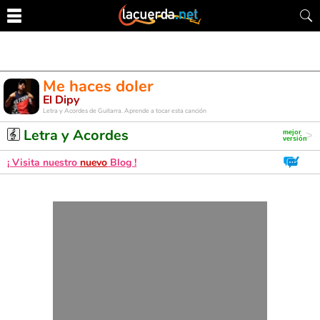
Me haces doler
El Dipy
Letra y Acordes de Guitarra. Aprende a tocar esta canción
Letra y Acordes
¡ Visita nuestro
nuevo
Blog !