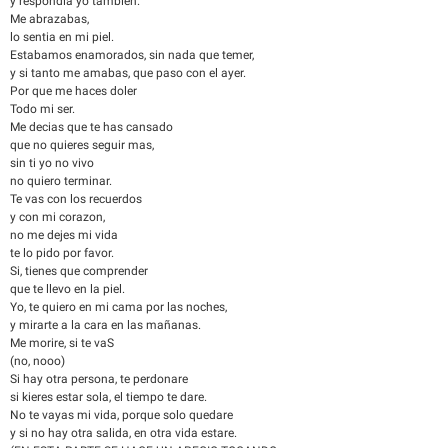
y respondia yo tambien.
Me abrazabas,
lo sentia en mi piel.
Estabamos enamorados, sin nada que temer,
y si tanto me amabas, que paso con el ayer.
Por que me haces doler
Todo mi ser.
Me decias que te has cansado
que no quieres seguir mas,
sin ti yo no vivo
no quiero terminar.
Te vas con los recuerdos
y con mi corazon,
no me dejes mi vida
te lo pido por favor.
Si, tienes que comprender
que te llevo en la piel.
Yo, te quiero en mi cama por las noches,
y mirarte a la cara en las mañanas.
Me morire, si te vaS
(no, nooo)
Si hay otra persona, te perdonare
si kieres estar sola, el tiempo te dare.
No te vayas mi vida, porque solo quedare
y si no hay otra salida, en otra vida estare.